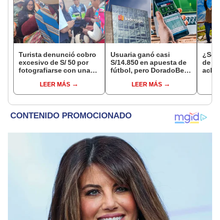
Turista denunció cobro
Usuaria ganó casi
¿Se t
excesivo de S/ 50 por
S/14.850 en apuesta de
de a
fotografiarse con una
fútbol, pero DoradoBet
aclar
alpaca en Cusco y
se negó a pagar:
largo
LEER MÁS
LEER MÁS
Serenazgo recuperó el
Indecopi multó a la
del 6
dinero
empresa con más de S/
19.000