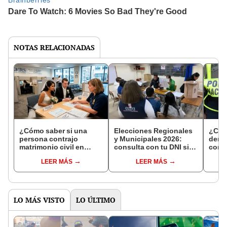
NOTAS RELACIONADAS
¿Cómo saber si una
Elecciones Regionales
¿Cóm
persona contrajo
y Municipales 2026:
denun
matrimonio civil en
consulta con tu DNI si
con 
Reniec?
fuiste elegido miembro
LEER MÁS
LEER MÁS
de mesa para este 4 de
octubre en el link oficial
de la ONPE
LO MÁS VISTO
LO ÚLTIMO