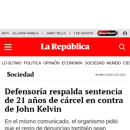
HOY
OLLANTA HUMALA
JANET TELLO
7 DE AGOSTO
TINKA RESULTADOS
LO ÚLTIMO
POLÍTICA
OPINIÓN
ECONOMÍA
SOCIEDAD
MUNDO
CIE
Sociedad
30 May 2022 | 22:16 h
Defensoría respalda sentencia
de 21 años de cárcel en contra
de John Kelvin
En el mismo comunicado, el organismo pidió
que el resto de denuncias también sean