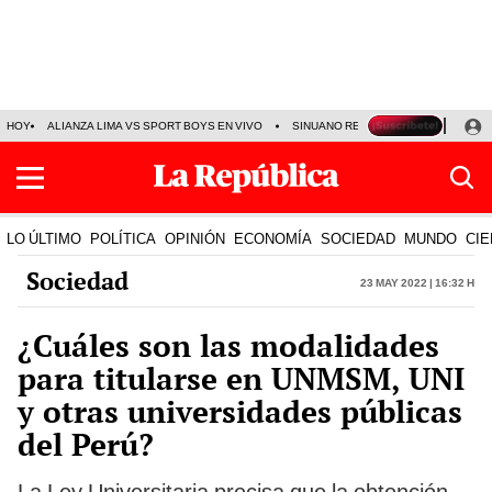
HOY
ALIANZA LIMA VS SPORT BOYS EN VIVO
SINUANO RESULTADOS HOY
JO
LO ÚLTIMO
POLÍTICA
OPINIÓN
ECONOMÍA
SOCIEDAD
MUNDO
CIE
Sociedad
23 May 2022 | 16:32 h
¿Cuáles son las modalidades
para titularse en UNMSM, UNI
y otras universidades públicas
del Perú?