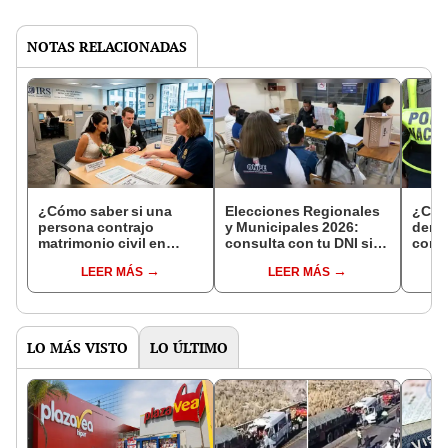
NOTAS RELACIONADAS
¿Cómo saber si una
Elecciones Regionales
¿Cóm
persona contrajo
y Municipales 2026:
denun
matrimonio civil en
consulta con tu DNI si
con 
Reniec?
fuiste elegido miembro
LEER MÁS
LEER MÁS
de mesa para este 4 de
octubre en el link oficial
de la ONPE
LO MÁS VISTO
LO ÚLTIMO