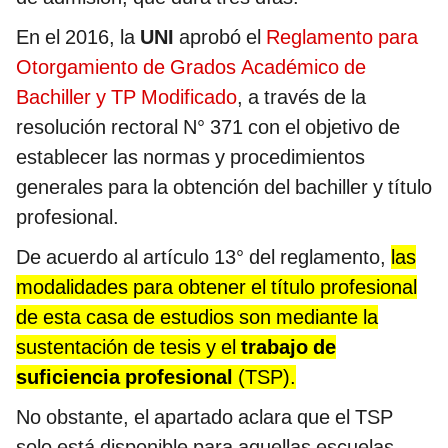
En el 2016, la
UNI
aprobó el
Reglamento para
Otorgamiento de Grados Académico de
Bachiller y TP Modificado
, a través de la
resolución rectoral N° 371 con el objetivo de
establecer las normas y procedimientos
generales para la obtención del bachiller y título
profesional.
De acuerdo al artículo 13° del reglamento,
las
modalidades para obtener el título profesional
de esta casa de estudios son mediante la
sustentación de tesis y el
trabajo de
suficiencia profesional
(TSP).
No obstante, el apartado aclara que el TSP
solo está disponible para aquellas escuelas