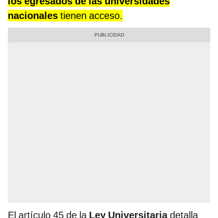
los egresados de las
universidades
nacionales
tienen acceso.
El artículo 45 de la
Ley Universitaria
detalla