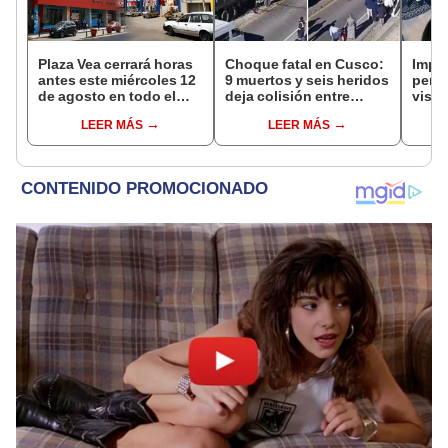
Plaza Vea cerrará horas
Choque fatal en Cusco:
Impu
antes este miércoles 12
9 muertos y seis heridos
perua
de agosto en todo el
deja colisión entre
visas
Perú: tiendas atenderán
minivan y camión en
empr
LEER MÁS
LEER MÁS
hasta las 7 p.m.
Espinar
pyme
bene