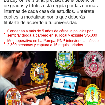
La Ley Universitaria precisa que la obtención
de grados y títulos está regida por las normas
internas de cada casa de estudios. Entérate
cuál es la modalidad por la que deberás
titularte de acuerdo a tu universidad.
Condenan a más de 5 años de cárcel a policías por
sembrar droga a barbero en su local y exigirle S/5.000
Megaoperativo en La Pampa: PNP interviene a más de
2.300 personas y captura a 16 requisitoriados