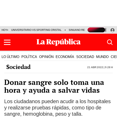
HOY
UNIVERSITARIO VS SPORTING CRISTAL
SINUANO RESULTADOS HOY
CA
LO ÚLTIMO
POLÍTICA
OPINIÓN
ECONOMÍA
SOCIEDAD
MUNDO
CIE
Sociedad
21 Abr 2022 | 9:28 h
Donar sangre solo toma una
hora y ayuda a salvar vidas
Los ciudadanos pueden acudir a los hospitales
y realizarse pruebas rápidas, como tipo de
sangre, hemoglobina, peso y talla.