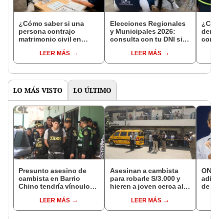
¿Cómo saber si una
Elecciones Regionales
¿Cóm
persona contrajo
y Municipales 2026:
denun
matrimonio civil en
consulta con tu DNI si
con 
Reniec?
fuiste elegido miembro
LEER MÁS
LEER MÁS
de mesa para este 4 de
octubre en el link oficial
de la ONPE
LO MÁS VISTO
LO ÚLTIMO
Presunto asesino de
Asesinan a cambista
ONP 
cambista en Barrio
para robarle S/3.000 y
adici
Chino tendría vínculos
hieren a joven cerca al
de ag
con el Tren de Aragua:
Barrio Chino en Lima
que 
LEER MÁS
LEER MÁS
PNP revela marcaje
Cercado
requi
si so