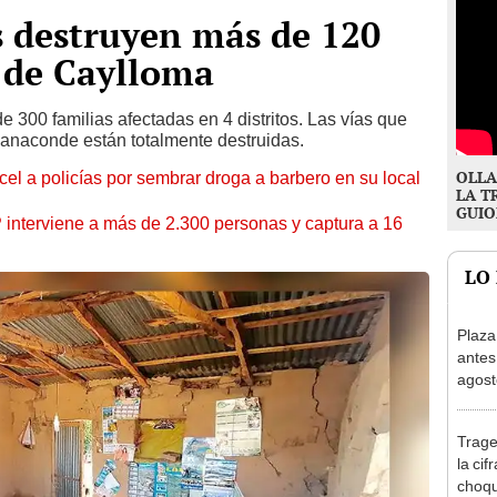
s destruyen más de 120
 de Caylloma
 300 familias afectadas en 4 distritos. Las vías que
banaconde están totalmente destruidas.
OLLA
l a policías por sembrar droga a barbero en su local
LA T
GUIO
nterviene a más de 2.300 personas y captura a 16
LO
Plaza
antes
agost
tiend
p.m.
Trage
la cif
choqu