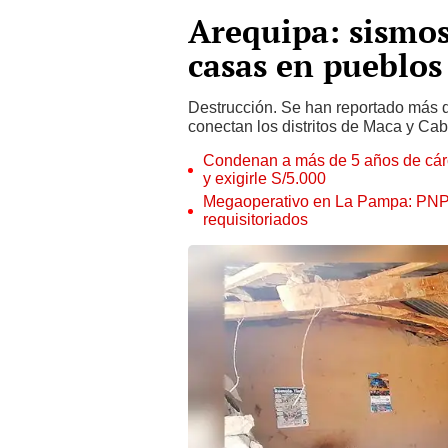
Arequipa: sismo
casas en pueblos
Destrucción. Se han reportado más de
conectan los distritos de Maca y Ca
Condenan a más de 5 años de cárce
y exigirle S/5.000
Megaoperativo en La Pampa: PNP i
requisitoriados