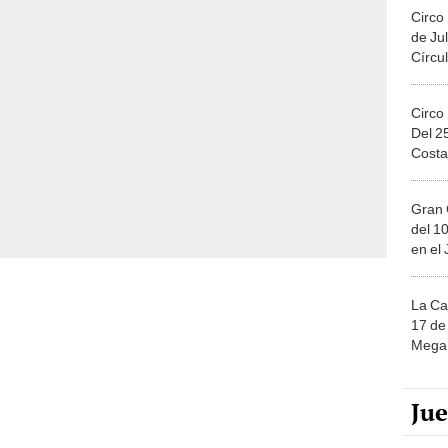
Circo
de Jul
Círcul
Circo
Del 2
Costa
Gran 
del 10
en el
La Ca
17 de 
Mega 
Ju