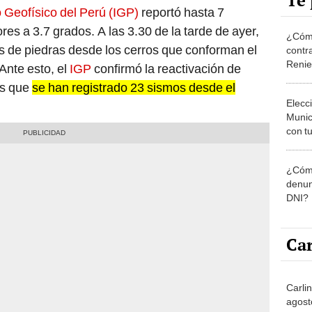
Te 
to Geofísico del Perú (IGP)
reportó hasta 7
es a 3.7 grados. A las 3.30 de la tarde de ayer,
¿Cómo
de piedras desde los cerros que conforman el
contra
Reni
nte esto, el
IGP
confirmó la reactivación de
es que
se han registrado 23 sismos desde el
Elecc
Munic
con tu
miemb
de oct
¿Cómo
la O
denun
DNI?
Car
Carli
agost