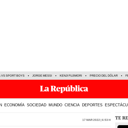
A VS SPORT BOYS
JORGE MESSI
KENJI FUJIMORI
PRECIO DEL DÓLAR
F
N
ECONOMÍA
SOCIEDAD
MUNDO
CIENCIA
DEPORTES
ESPECTÁCU
TE R
17 Mar 2022 | 6:53 h