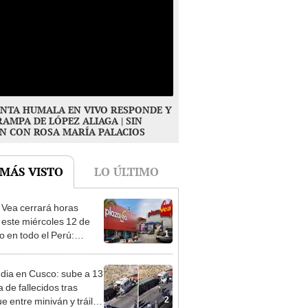
NTA HUMALA EN VIVO RESPONDE Y
RAMPA DE LÓPEZ ALIAGA | SIN
N CON ROSA MARÍA PALACIOS
 MÁS VISTO
LO ÚLTIMO
 Vea cerrará horas
 este miércoles 12 de
1
o en todo el Perú:
as atenderán hasta las 7
dia en Cusco: sube a 13
ra de fallecidos tras
2
e entre miniván y tráiler