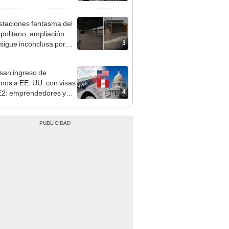
pinar
staciones fantasma del
politano: ampliación
3
 sigue inconclusa por
 de buses y una adenda
ncada
san ingreso de
nos a EE. UU. con visas
4
E2: emprendedores y
 serían los más
iciados