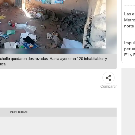
en Es
Las e
Metro
norte
falta
esta
Impul
perua
E1 y 
chollo quedaron destrozadas. Hasta ayer eran 120 inhabitables y
pymes
lica
benef
Compartir