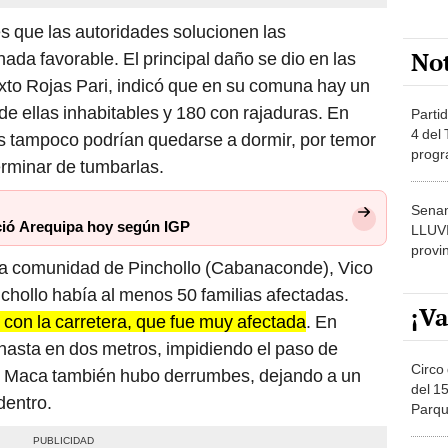
es que las autoridades solucionen las
No
ada favorable. El principal daño se dio en las
ixto Rojas Pari, indicó que en su comuna hay un
de ellas inhabitables y 180 con rajaduras. En
Partid
4 del
res tampoco podrían quedarse a dormir, por temor
progr
erminar de tumbarlas.
dónde
Senam
ció Arequipa hoy según IGP
LLUV
provi
 la comunidad de Pinchollo (Cabanaconde), Vico
hollo había al menos 50 familias afectadas.
¡Va
 con la carretera, que fue muy afectada
. En
 hasta en dos metros, impidiendo el paso de
Circo 
 de Maca también hubo derrumbes, dejando a un
del 15
dentro.
Parqu
Migue