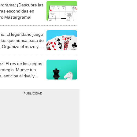
rgrama: ¡Descubre las
ras escondidas en
ro Mastergrama!
rio: El legendario juego
rtas que nunca pasa de
 Organiza el mazo y
stra tu habilidad.
z: El rey de los juegos
trategia. Mueve tus
, anticipa al rival y
gue el jaque mate.