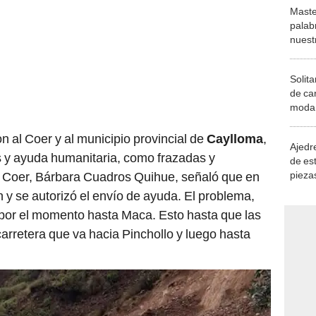
Maste
palab
nuest
Solita
de ca
moda.
demue
on al Coer y al municipio provincial de
Caylloma
,
Ajedre
s y ayuda humanitaria, como frazadas y
de es
piezas
del Coer, Bárbara Cuadros Quihue, señaló que en
consi
y se autorizó el envío de ayuda. El problema,
r por el momento hasta Maca. Esto hasta que las
 carretera que va hacia Pinchollo y luego hasta