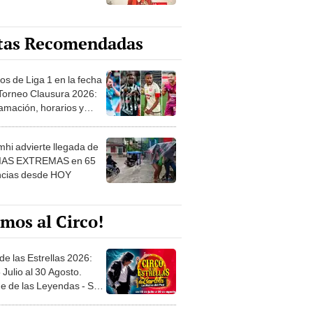
tas Recomendadas
os de Liga 1 en la fecha
 Torneo Clausura 2026:
amación, horarios y
 ver
hi advierte llegada de
IAS EXTREMAS en 65
ncias desde HOY
mos al Circo!
de las Estrellas 2026:
 Julio al 30 Agosto.
e de las Leyendas - San
l