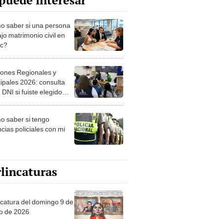
puede interesar
 saber si una persona
jo matrimonio civil en
ec?
iones Regionales y
ipales 2026: consulta
 DNI si fuiste elegido
ro de mesa para este 4
ubre en el link oficial de
 saber si tengo
NPE
cias policiales con mi
lincaturas
ncatura del domingo 9 de
o de 2026