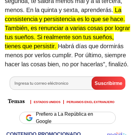
segunda, te saldrá menos mal y a la tercera,
menos. En la quinta y sexta, aprenderás.
La
consistencia y persistencia es lo que se hace.
También, es renunciar a varias cosas por lograr
tus sueños. Si realmente son tus sueños,
tienes que persistir.
Habrá días que dormirás
menos por verlos cumplir. Por último, siempre
hacer las cosas bien, no por hacerlas”, finalizó.
ESTADOS UNIDOS
PERUANOS EN EL EXTRANJERO
Prefiero a La República en
Google