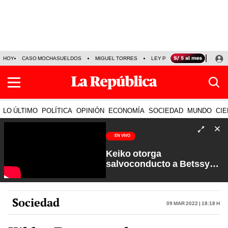
HOY
CASO MOCHASUELDOS
MIGUEL TORRES
LEY PULPÍN
PRECIO DEL
LO ÚLTIMO
POLÍTICA
OPINIÓN
ECONOMÍA
SOCIEDAD
MUNDO
CIE
EN VIVO
Keiko otorga
salvoconducto a Betssy
Chávez y renuevan
Petroperú | Sin Guion con
Rosa María Palacios
Sociedad
09 Mar 2022 | 18:18 h