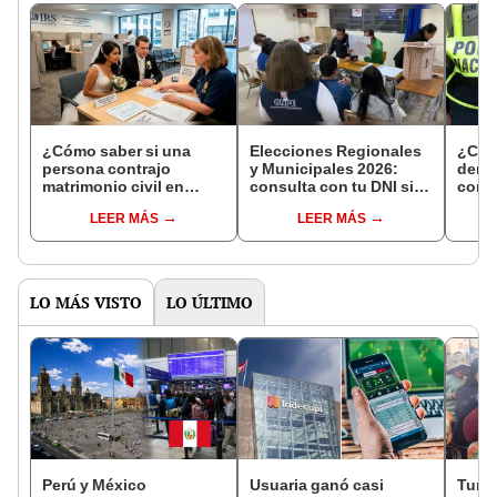
¿Cómo saber si una
Elecciones Regionales
¿Cóm
persona contrajo
y Municipales 2026:
denun
matrimonio civil en
consulta con tu DNI si
con 
Reniec?
fuiste elegido miembro
LEER MÁS
LEER MÁS
de mesa para este 4 de
octubre en el link oficial
de la ONPE
LO MÁS VISTO
LO ÚLTIMO
Perú y México
Usuaria ganó casi
Turis