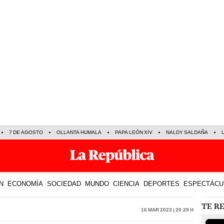
7 DE AGOSTO
OLLANTA HUMALA
PAPA LEÓN XIV
NALDY SALDAÑA
N
ECONOMÍA
SOCIEDAD
MUNDO
CIENCIA
DEPORTES
ESPECTÁCU
TE R
16 Mar 2023 | 20:29 h