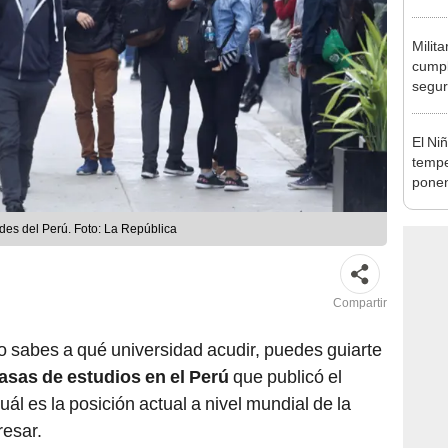
desca
Milita
cumpl
seguri
según
El Ni
tempe
ponen
produ
des del Perú. Foto: La República
Compartir
o sabes a qué universidad acudir, puedes guiarte
asas de estudios en el Perú
que publicó el
ál es la posición actual a nivel mundial de la
resar.