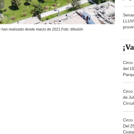
dónde
Senam
LLUV
provi
 han realizado desde marzo de 2021.Foto: difusión
¡Va
Circo 
del 15
Parqu
Migue
Circo
de Jul
Círcul
Circo
Del 2
Costa