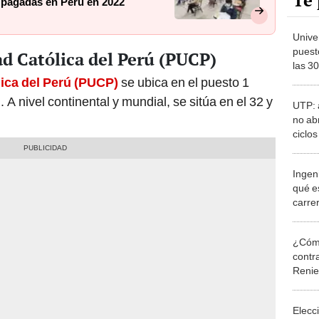
Te 
s pagadas en Perú en 2022
Unive
puest
ad Católica del Perú (PUCP)
las 3
estud
ica del Perú
(PUCP)
se ubica en el puesto 1
 A nivel continental y mundial, se sitúa en el 32 y
UTP: 
no ab
ciclo
egres
Ingen
qué e
carre
puedo
¿Cómo
contra
Reni
Elecc