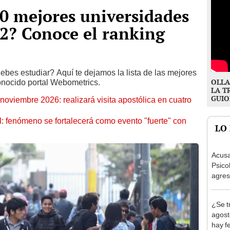
10 mejores universidades
22? Conoce el ranking
bes estudiar? Aquí te dejamos la lista de las mejores
OLLA
conocido portal Webometrics.
LA T
GUIO
oviembre 2026: realizará visita apostólica en cuatro
: fenómeno se fortalecerá como evento "fuerte" con
LO
Acusa
Psico
agres
autis
capta
¿Se t
agost
hay fe