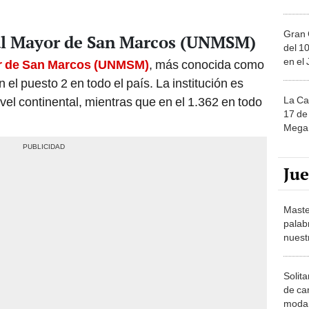
Gran 
al Mayor de San Marcos (UNMSM)
del 10
en el
r de San Marcos
(UNMSM)
, más conocida como
 el puesto 2 en todo el país. La institución es
La Ca
nivel continental, mientras que en el 1.362 en todo
17 de 
Mega 
Ju
Maste
palab
nuest
Solita
de ca
moda.