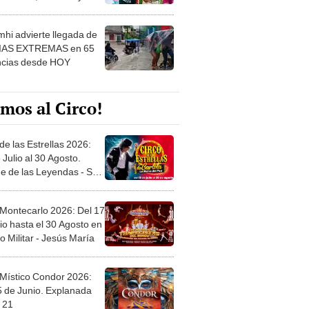
 ver
hi advierte llegada de
IAS EXTREMAS en 65
ncias desde HOY
mos al Circo!
de las Estrellas 2026:
 Julio al 30 Agosto.
e de las Leyendas - San
l
 Montecarlo 2026: Del 17
io hasta el 30 Agosto en
o Militar - Jesús María
 Místico Condor 2026:
5 de Junio. Explanada
 21