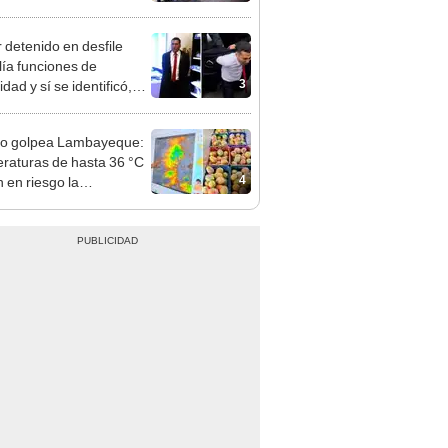
nso del 6 de agosto
r detenido en desfile
ía funciones de
3
dad y sí se identificó,
 el Ejército
ño golpea Lambayeque:
raturas de hasta 36 °C
4
 en riesgo la
cción de mango y palta