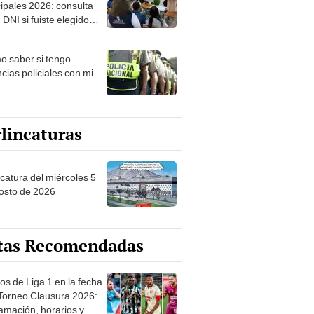
ipales 2026: consulta
 DNI si fuiste elegido
ro de mesa para este 4
ubre en el link oficial de
 saber si tengo
NPE
cias policiales con mi
lincaturas
ncatura del miércoles 5
osto de 2026
tas Recomendadas
os de Liga 1 en la fecha
 Torneo Clausura 2026:
amación, horarios y