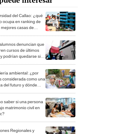
puede interesar
rsidad del Callao: ¿qué
o ocupa en ranking de
0 mejores casas de
io del Perú?
alumnos denuncian que
ren cursos de últimos
s y podrían quedarse sin
ar
iería ambiental: ¿por
s considerada como una
ra del futuro y dónde
 estudiarla?
 saber si una persona
jo matrimonio civil en
ec?
iones Regionales y