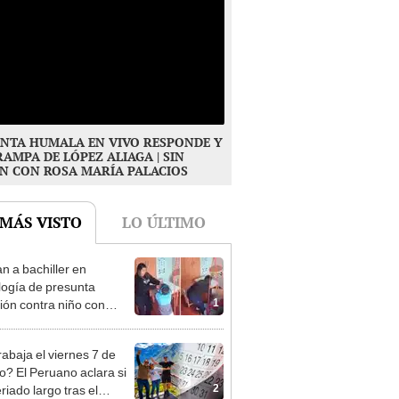
NTA HUMALA EN VIVO RESPONDE Y
RAMPA DE LÓPEZ ALIAGA | SIN
N CON ROSA MARÍA PALACIOS
 MÁS VISTO
LO ÚLTIMO
n a bachiller en
logía de presunta
1
ión contra niño con
mo en Surco: cámaras
n el hecho
rabaja el viernes 7 de
o? El Peruano aclara si
2
riado largo tras el