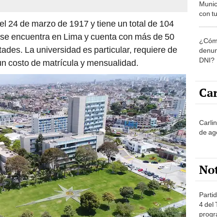
Munic
con tu
el 24 de marzo de 1917 y tiene un total de 104
miemb
de oct
o se encuentra en Lima y cuenta con más de 50
¿Cómo
la O
tades. La universidad es particular, requiere de
denun
DNI?
un costo de matrícula y mensualidad.
Car
Carli
de ag
No
Partid
4 del
progr