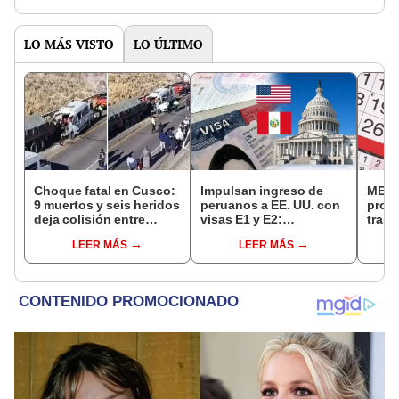
de la ONPE
LO MÁS VISTO
LO ÚLTIMO
Choque fatal en Cusco:
Impulsan ingreso de
MEF 
9 muertos y seis heridos
peruanos a EE. UU. con
prop
deja colisión entre
visas E1 y E2:
trasl
minivan y camión en
emprendedores y
no se
LEER MÁS
LEER MÁS
Espinar
pymes serían los más
“Lune
beneficiados