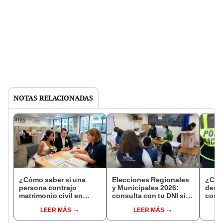
NOTAS RELACIONADAS
¿Cómo saber si una
Elecciones Regionales
¿Cóm
persona contrajo
y Municipales 2026:
denun
matrimonio civil en
consulta con tu DNI si
con 
Reniec?
fuiste elegido miembro
LEER MÁS
LEER MÁS
de mesa para este 4 de
octubre en el link oficial