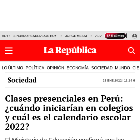
HOY
SINUANO RESULTADOS HOY
JORGE MESSI
ALIANZA LIMA VS SPORT BO
LO ÚLTIMO
POLÍTICA
OPINIÓN
ECONOMÍA
SOCIEDAD
MUNDO
CIE
Sociedad
28 Ene 2022 | 11:14 h
Clases presenciales en Perú:
¿cuándo iniciarían en colegios
y cuál es el calendario escolar
2022?