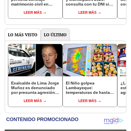
matrimonio civil en
consulta con tu DNI si
con 
Reniec?
fuiste elegido miembro
LEER MÁS
LEER MÁS
de mesa para este 4 de
octubre en el link oficial
de la ONPE
LO MÁS VISTO
LO ÚLTIMO
Exalcalde de Lima Jorge
El Niño golpea
¿Los
Muñoz es denunciado
Lambayeque:
este 
por presunta agresión
temperaturas de hasta
agos
contra serena gestante
36 °C ponen en riesgo la
horar
LEER MÁS
LEER MÁS
de Miraflores
producción de mango y
habil
palta
Inter
Banc