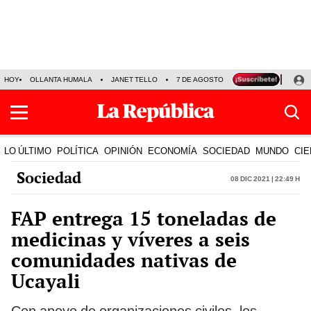
HOY
OLLANTA HUMALA
JANET TELLO
7 DE AGOSTO
TINKA RESULTADOS
LO ÚLTIMO
POLÍTICA
OPINIÓN
ECONOMÍA
SOCIEDAD
MUNDO
CIE
Sociedad
08 Dic 2021 | 22:49 h
FAP entrega 15 toneladas de
medicinas y víveres a seis
comunidades nativas de
Ucayali