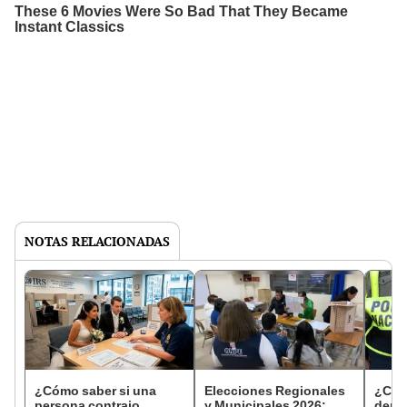
NOTAS RELACIONADAS
¿Cómo saber si una
Elecciones Regionales
¿Cóm
persona contrajo
y Municipales 2026:
denun