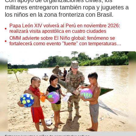
Con apoyo de organizaciones civiles, los
militares entregaron también ropa y juguetes a
los niños en la zona fronteriza con Brasil.
Papa León XIV volverá al Perú en noviembre 2026:
realizará visita apostólica en cuatro ciudades
OMM advierte sobre El Niño global: fenómeno se
fortalecerá como evento "fuerte" con temperaturas
récord este 2026