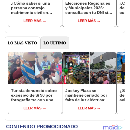
¿Cómo saber si una
Elecciones Regionales
¿Cóm
persona contrajo
y Municipales 2026:
denun
matrimonio civil en
consulta con tu DNI si
con 
Reniec?
fuiste elegido miembro
LEER MÁS
LEER MÁS
de mesa para este 4 de
octubre en el link oficial
de la ONPE
LO MÁS VISTO
LO ÚLTIMO
Turista denunció cobro
Jockey Plaza se
¿Se t
excesivo de S/ 50 por
mantiene cerrado por
de a
fotografiarse con una
falta de luz eléctrica:
aclar
alpaca en Cusco y
¿desde qué hora abrirá
largo
LEER MÁS
LEER MÁS
Serenazgo recuperó el
el centro comercial?
del 6
dinero