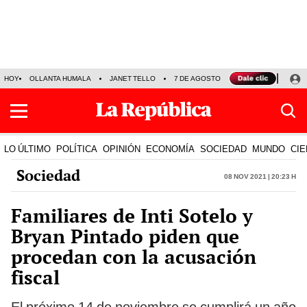
HOY
OLLANTA HUMALA
JANET TELLO
7 DE AGOSTO
TINKA RESULTADOS
LO ÚLTIMO
POLÍTICA
OPINIÓN
ECONOMÍA
SOCIEDAD
MUNDO
CIE
Sociedad
08 Nov 2021 | 20:23 h
Familiares de Inti Sotelo y
Bryan Pintado piden que
procedan con la acusación
fiscal