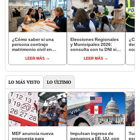
¿Cómo saber si una
Elecciones Regionales
¿Cóm
persona contrajo
y Municipales 2026:
denun
matrimonio civil en
consulta con tu DNI si
con 
Reniec?
fuiste elegido miembro
LEER MÁS
LEER MÁS
de mesa para este 4 de
octubre en el link oficial
de la ONPE
LO MÁS VISTO
LO ÚLTIMO
MEF anuncia nueva
Impulsan ingreso de
Turis
propuesta para
peruanos a EE. UU. con
exces