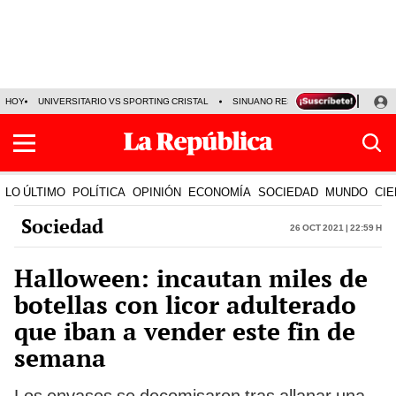
HOY
UNIVERSITARIO VS SPORTING CRISTAL
SINUANO RESULTADOS HOY
CA
LO ÚLTIMO
POLÍTICA
OPINIÓN
ECONOMÍA
SOCIEDAD
MUNDO
CIE
Sociedad
26 Oct 2021 | 22:59 h
Halloween: incautan miles de
botellas con licor adulterado
que iban a vender este fin de
semana