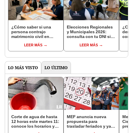
¿Cómo saber si una
Elecciones Regionales
¿Cóm
persona contrajo
y Municipales 2026:
denun
matrimonio civil en
consulta con tu DNI si
con 
Reniec?
fuiste elegido miembro
LEER MÁS
LEER MÁS
de mesa para este 4 de
octubre en el link oficial
de la ONPE
LO MÁS VISTO
LO ÚLTIMO
Corte de agua de hasta
MEF anuncia nueva
Mega
12 horas este martes 11:
propuesta para
Ciene
conoce los horarios y
trasladar feriados y ya
pres
zonas afectadas en
no sería a los viernes:
'Tren