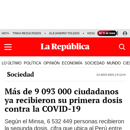
HOY
TINKA RESULTADOS
ALEJANDRO TOLEDO
KENJI FUJIMORI
PRECIO
LO ÚLTIMO
POLÍTICA
OPINIÓN
ECONOMÍA
SOCIEDAD
MUNDO
CIE
Sociedad
13 Ago 2021 | 9:12 h
Más de 9 093 000 ciudadanos
ya recibieron su primera dosis
contra la COVID-19
Según el Minsa, 6 532 449 personas recibieron
la segunda dosis, cifra que ubica al Perú entre