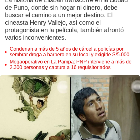
La historia de Elisban transcurre en la ciudad
de Puno, donde sin hogar ni dinero, debe
buscar el camino a un mejor destino. El
cineasta Henry Vallejo, así como el
protagonista en la película, también afrontó
varios inconvenientes.
Condenan a más de 5 años de cárcel a policías por
sembrar droga a barbero en su local y exigirle S/5.000
Megaoperativo en La Pampa: PNP interviene a más de
2.300 personas y captura a 16 requisitoriados