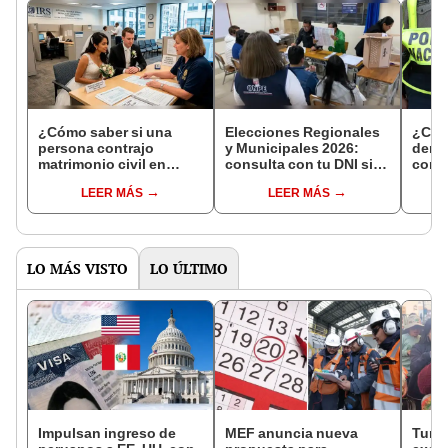
¿Cómo saber si una
Elecciones Regionales
¿Cóm
persona contrajo
y Municipales 2026:
denun
matrimonio civil en
consulta con tu DNI si
con 
Reniec?
fuiste elegido miembro
LEER MÁS
LEER MÁS
de mesa para este 4 de
octubre en el link oficial
de la ONPE
LO MÁS VISTO
LO ÚLTIMO
Impulsan ingreso de
MEF anuncia nueva
Turis