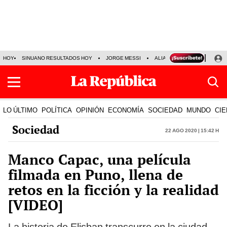
HOY
SINUANO RESULTADOS HOY
JORGE MESSI
ALIANZA LIMA VS SPORT BO
LO ÚLTIMO
POLÍTICA
OPINIÓN
ECONOMÍA
SOCIEDAD
MUNDO
CIE
Sociedad
22 Ago 2020 | 15:42 h
Manco Capac, una película
filmada en Puno, llena de
retos en la ficción y la realidad
[VIDEO]