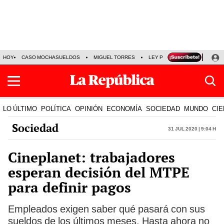
HOY
CASO MOCHASUELDOS
MIGUEL TORRES
LEY PULPÍN
PRECIO DEL
LO ÚLTIMO
POLÍTICA
OPINIÓN
ECONOMÍA
SOCIEDAD
MUNDO
CIE
Sociedad
31 Jul 2020 | 9:04 h
Cineplanet: trabajadores
esperan decisión del MTPE
para definir pagos
Empleados exigen saber qué pasará con sus
sueldos de los últimos meses. Hasta ahora no