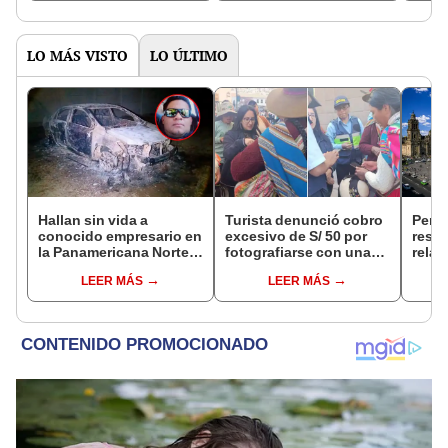
de la ONPE
LO MÁS VISTO
LO ÚLTIMO
Hallan sin vida a
Turista denunció cobro
Perú
conocido empresario en
excesivo de S/ 50 por
resta
la Panamericana Norte
fotografiarse con una
relac
tras ser secuestrado en
alpaca en Cusco y
diplo
LEER MÁS
LEER MÁS
Sullana, Piura
Serenazgo recuperó el
anul
dinero