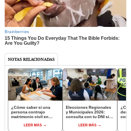
NOTAS RELACIONADAS
¿Cómo saber si una
Elecciones Regionales
¿Cóm
persona contrajo
y Municipales 2026:
denun
matrimonio civil en
consulta con tu DNI si
con 
Reniec?
fuiste elegido miembro
LEER MÁS
LEER MÁS
de mesa para este 4 de
octubre en el link oficial