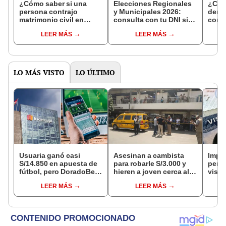
¿Cómo saber si una
Elecciones Regionales
¿Cóm
persona contrajo
y Municipales 2026:
denun
matrimonio civil en
consulta con tu DNI si
con 
Reniec?
fuiste elegido miembro
LEER MÁS
LEER MÁS
de mesa para este 4 de
octubre en el link oficial
de la ONPE
LO MÁS VISTO
LO ÚLTIMO
Usuaria ganó casi
Asesinan a cambista
Impu
S/14.850 en apuesta de
para robarle S/3.000 y
perua
fútbol, pero DoradoBet
hieren a joven cerca al
visas
se negó a pagar:
Barrio Chino en Lima
empr
LEER MÁS
LEER MÁS
Indecopi multó a la
Cercado
pyme
empresa con más de S/
bene
19.000