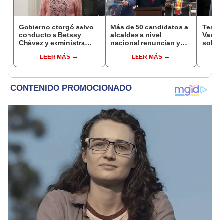
Gobierno otorgó salvo
Más de 50 candidatos a
Testi
conducto a Betssy
alcaldes a nivel
Varil
Chávez y exministra
nacional renuncian y
sobo
viajó a México en la
dan paso a la reelección
Orell
LEER MÁS
LEER MÁS
madrugada
encubierta