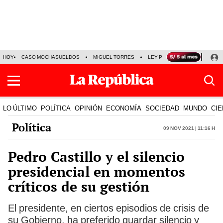
HOY
CASO MOCHASUELDOS
MIGUEL TORRES
LEY PULPÍN
PRECIO DEL
LO ÚLTIMO
POLÍTICA
OPINIÓN
ECONOMÍA
SOCIEDAD
MUNDO
CIE
Política
09 Nov 2021 | 11:16 h
Pedro Castillo y el silencio
presidencial en momentos
críticos de su gestión
El presidente, en ciertos episodios de crisis de
su Gobierno, ha preferido guardar silencio y