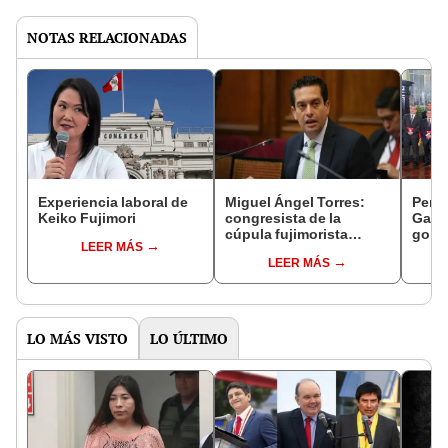
NOTAS RELACIONADAS
Experiencia laboral de
Miguel Ángel Torres:
Perfi
Keiko Fujimori
congresista de la
Gabin
cúpula fujimorista
gobi
LEER MÁS
controlará el primer año
Fujim
LEER MÁS
del Senado
LO MÁS VISTO
LO ÚLTIMO