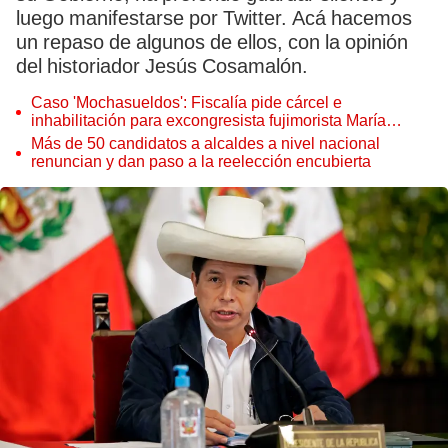
luego manifestarse por Twitter. Acá hacemos
un repaso de algunos de ellos, con la opinión
del historiador Jesús Cosamalón.
Caso 'Mochasueldos': Fiscalía pide cárcel e
inhabilitación para excongresista fujimorista María
Cordero Jon Tay
Más de 50 candidatos a alcaldes a nivel nacional
renuncian y dan paso a la reelección encubierta