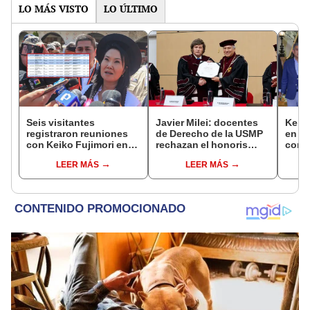
LO MÁS VISTO
LO ÚLTIMO
Seis visitantes
Javier Milei: docentes
Keiko
registraron reuniones
de Derecho de la USMP
en Pa
con Keiko Fujimori en
rechazan el honoris
con 
las mismas horas que la
causa otorgado al
Patri
LEER MÁS
LEER MÁS
presidenta se
presidente de Argentina
encontraba en Junín