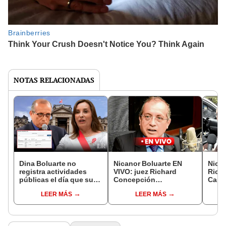
NOTAS RELACIONADAS
Dina Boluarte no
Nicanor Boluarte EN
Nican
registra actividades
VIVO: juez Richard
Rich
públicas el día que su
Concepción
Carh
hermano pasó a la
Carhuancho decidirá si
aplic
LEER MÁS
LEER MÁS
clandestinidad
dicta prisión preventiva
caso 
contra hermano de Dina
Somb
Boluarte