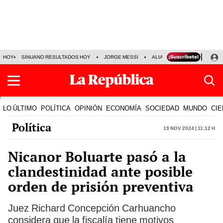
HOY
SINUANO RESULTADOS HOY
JORGE MESSI
ALIANZA LIMA VS SPORT BO
LO ÚLTIMO
POLÍTICA
OPINIÓN
ECONOMÍA
SOCIEDAD
MUNDO
CIE
Política
19 Nov 2024 | 11:12 h
Nicanor Boluarte pasó a la
clandestinidad ante posible
orden de prisión preventiva
Juez Richard Concepción Carhuancho
considera que la fiscalía tiene motivos