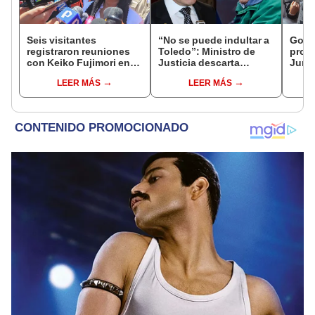
Seis visitantes
“No se puede indultar a
Gobie
registraron reuniones
Toledo”: Ministro de
prom
con Keiko Fujimori en
Justicia descarta
Junín
las mismas horas que la
beneficio para el
damn
LEER MÁS
LEER MÁS
presidenta se
exmandatario
se qu
encontraba en Junín