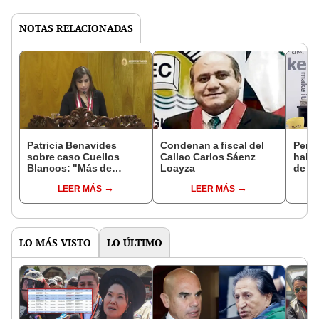
NOTAS RELACIONADAS
Patricia Benavides
Condenan a fiscal del
Perit
sobre caso Cuellos
Callao Carlos Sáenz
habe
Blancos: "Más de
Loayza
de ‘C
11.000 audios tienen
LEER MÁS
LEER MÁS
contenido penal"
LO MÁS VISTO
LO ÚLTIMO