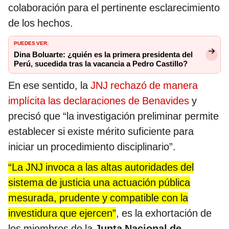
colaboración para el pertinente esclarecimiento
de los hechos.
PUEDES VER:
Dina Boluarte: ¿quién es la primera presidenta del
Perú, sucedida tras la vacancia a Pedro Castillo?
En ese sentido, la
JNJ rechazó de manera
implícita las declaraciones de Benavides
y
precisó que “la investigación preliminar permite
establecer si existe mérito suficiente para
iniciar un procedimiento disciplinario”.
“La JNJ invoca a las altas autoridades del
sistema de justicia una actuación pública
mesurada, prudente y compatible con la
investidura que ejercen”
, es la exhortación de
los miembros de la
Junta Nacional de