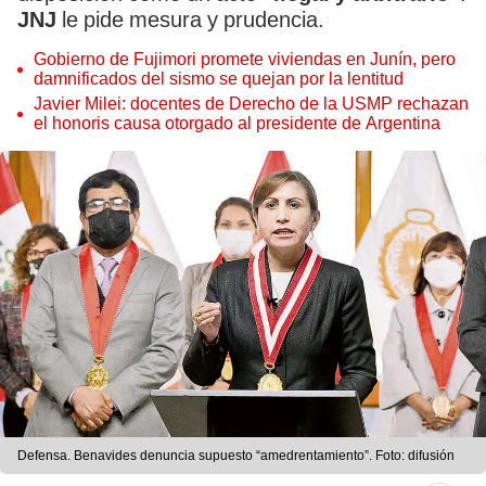
JNJ
le pide mesura y prudencia.
Gobierno de Fujimori promete viviendas en Junín, pero
damnificados del sismo se quejan por la lentitud
Javier Milei: docentes de Derecho de la USMP rechazan
el honoris causa otorgado al presidente de Argentina
Defensa. Benavides denuncia supuesto “amedrentamiento”. Foto: difusión