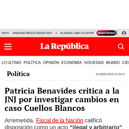
HOY
SINUANO RESULTADOS HOY
ALIANZA LIMA VS SPORT BOYS
JORGE MES
LO ÚLTIMO
POLÍTICA
OPINIÓN
ECONOMÍA
SOCIEDAD
MUNDO
CIE
Política
02 Mar 2023 | 6:54 h
Patricia Benavides critica a la
JNJ por investigar cambios en
caso Cuellos Blancos
Arremetida.
Fiscal de la Nación
calificó
disposición como un acto
“ilegal y arbitrario”
.