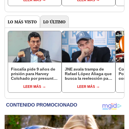
Pedro Castillo”
Casti
LO MÁS VISTO
LO ÚLTIMO
Fiscalía pide 9 años de
JNE avala trampa de
Cong
prisión para Harvey
Rafael López Aliaga que
Popul
Colchado por presunta
busca la reelección para
comis
negociación
la Municipalidad de
Cáma
LEER MÁS
LEER MÁS
incompatible y falsedad
Lima
ideológica