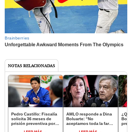
NOTAS RELACIONADAS
Pedro Castillo: Fiscalía
AMLO responde a Dina
¿Qui
solicita 36 meses de
Boluarte: “No
Bolua
prisión preventiva por
aceptamos toda la farsa
presi
organización criminal
de la destitución de
la va
LEER MÁS
LEER MÁS