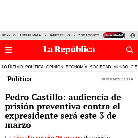
HOY
OLLANTA HUMALA
JANET TELLO
7 DE AGOSTO
TINKA RESULTADOS
LO ÚLTIMO
POLÍTICA
OPINIÓN
ECONOMÍA
SOCIEDAD
MUNDO
CIE
Política
28 Feb 2023 | 19:31 h
Pedro Castillo: audiencia de
prisión preventiva contra el
expresidente será este 3 de
marzo