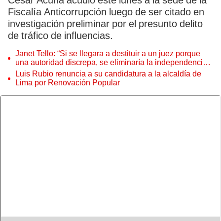
César Acuña acudió este lunes a la sede de la
Fiscalía Anticorrupción luego de ser citado en
investigación preliminar por el presunto delito
de tráfico de influencias.
Janet Tello: “Si se llegara a destituir a un juez porque
una autoridad discrepa, se eliminaría la independencia
judicial”
Luis Rubio renuncia a su candidatura a la alcaldía de
Lima por Renovación Popular