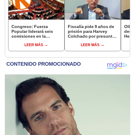
Congreso: Fuerza
Fiscalía pide 9 años de
Ollan
Popular liderará seis
prisión para Harvey
destr
comisiones en la
Colchado por presunta
Hered
Cámara de Diputados
negociación
el 20
LEER MÁS
LEER MÁS
incompatible y falsedad
ideológica