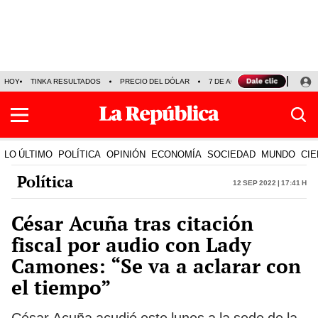
HOY
TINKA RESULTADOS
PRECIO DEL DÓLAR
7 DE AGOSTO
OLLANTA H
LO ÚLTIMO
POLÍTICA
OPINIÓN
ECONOMÍA
SOCIEDAD
MUNDO
CIE
Política
12 Sep 2022 | 17:41 h
César Acuña tras citación
fiscal por audio con Lady
Camones: “Se va a aclarar con
el tiempo”