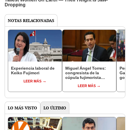
NOTAS RELACIONADAS
Experiencia laboral de
Miguel Ángel Torres:
Perfi
Keiko Fujimori
congresista de la
Gabin
cúpula fujimorista
gobi
LEER MÁS
controlará el primer año
Fujim
LEER MÁS
del Senado
LO MÁS VISTO
LO ÚLTIMO