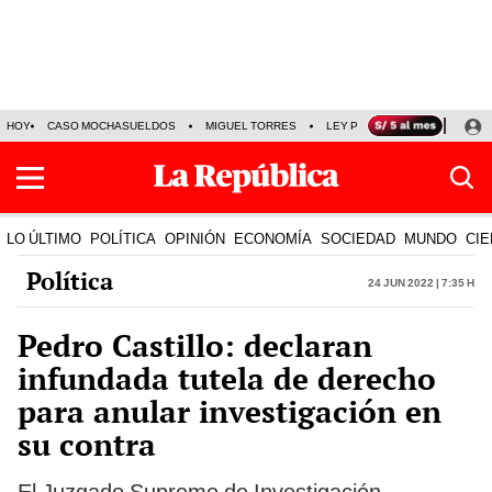
HOY
CASO MOCHASUELDOS
MIGUEL TORRES
LEY PULPÍN
PRECIO DEL
LO ÚLTIMO
POLÍTICA
OPINIÓN
ECONOMÍA
SOCIEDAD
MUNDO
CIE
Política
24 Jun 2022 | 7:35 h
Pedro Castillo: declaran
infundada tutela de derecho
para anular investigación en
su contra