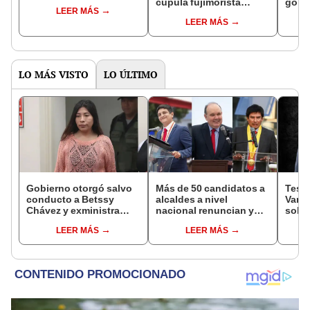
cúpula fujimorista
gobi
LEER MÁS
controlará el primer año
Fujim
LEER MÁS
del Senado
LO MÁS VISTO
LO ÚLTIMO
Gobierno otorgó salvo
Más de 50 candidatos a
Testi
conducto a Betssy
alcaldes a nivel
Varil
Chávez y exministra
nacional renuncian y
sobo
viajó a México en la
dan paso a la reelección
Orell
LEER MÁS
LEER MÁS
madrugada
encubierta