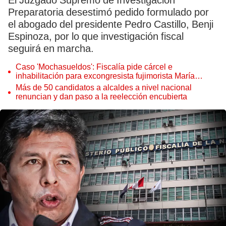
El Juzgado Supremo de Investigación
Preparatoria desestimó pedido formulado por
el abogado del presidente Pedro Castillo, Benji
Espinoza, por lo que investigación fiscal
seguirá en marcha.
Caso 'Mochasueldos': Fiscalía pide cárcel e
inhabilitación para excongresista fujimorista María
Cordero Jon Tay
Más de 50 candidatos a alcaldes a nivel nacional
renuncian y dan paso a la reelección encubierta