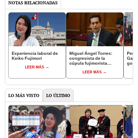
NOTAS RELACIONADAS
Experiencia laboral de
Miguel Ángel Torres:
Perfi
Keiko Fujimori
congresista de la
Gabin
cúpula fujimorista
gobi
LEER MÁS
controlará el primer año
Fujim
LEER MÁS
del Senado
LO MÁS VISTO
LO ÚLTIMO