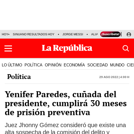
HOY
SINUANO RESULTADOS HOY
JORGE MESSI
ALIANZA LIMA VS SPORT BO
LO ÚLTIMO
POLÍTICA
OPINIÓN
ECONOMÍA
SOCIEDAD
MUNDO
CIE
Política
29 Ago 2022 | 4:00 h
Yenifer Paredes, cuñada del
presidente, cumplirá 30 meses
de prisión preventiva
Juez Jhonny Gómez consideró que existe una
alta sospecha de la comisión del delito y