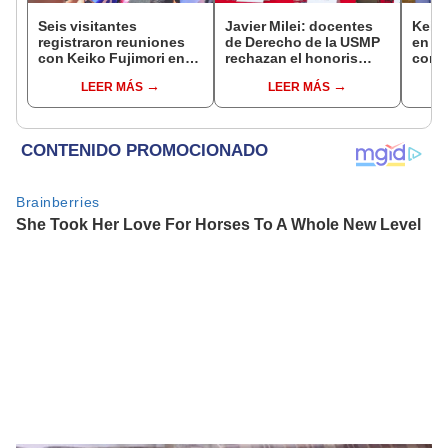
Seis visitantes
Javier Milei: docentes
Keiko
registraron reuniones
de Derecho de la USMP
en Pa
con Keiko Fujimori en
rechazan el honoris
con 
las mismas horas que la
causa otorgado al
Patri
LEER MÁS
LEER MÁS
presidenta se
presidente de Argentina
encontraba en Junín