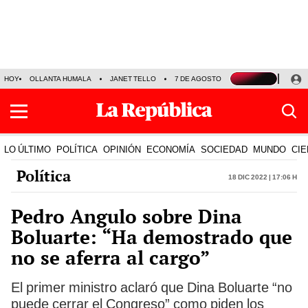
HOY
OLLANTA HUMALA
JANET TELLO
7 DE AGOSTO
TINKA RESULTADOS
LO ÚLTIMO
POLÍTICA
OPINIÓN
ECONOMÍA
SOCIEDAD
MUNDO
CIE
Política
18 Dic 2022 | 17:06 h
Pedro Angulo sobre Dina
Boluarte: “Ha demostrado que
no se aferra al cargo”
El primer ministro aclaró que Dina Boluarte “no
puede cerrar el Congreso” como piden los