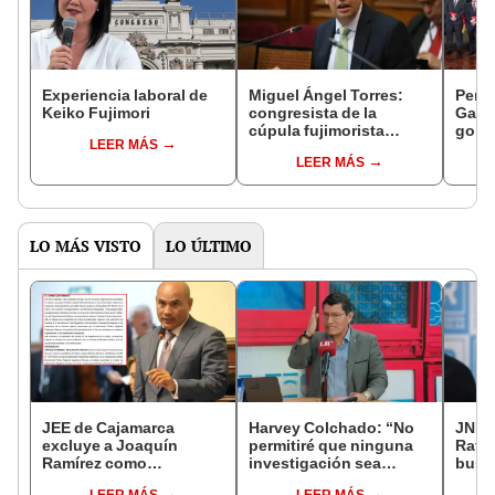
Experiencia laboral de
Miguel Ángel Torres:
Perfi
Keiko Fujimori
congresista de la
Gabin
cúpula fujimorista
gobi
LEER MÁS
controlará el primer año
Fujim
LEER MÁS
del Senado
LO MÁS VISTO
LO ÚLTIMO
JEE de Cajamarca
Harvey Colchado: “No
JNE a
excluye a Joaquín
permitiré que ninguna
Rafae
Ramírez como
investigación sea
busca
candidato a gobernador
utilizada como presión
la Mu
LEER MÁS
LEER MÁS