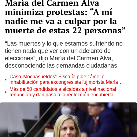
María del Carmen Alva
minimiza protestas: “A mí
nadie me va a culpar por la
muerte de estas 22 personas”
“Las muertes y lo que estamos sufriendo no
tienen nada que ver con un adelanto de
elecciones”, dijo María del Carmen Alva,
desconociendo las demandas ciudadanas.
Caso 'Mochasueldos': Fiscalía pide cárcel e
inhabilitación para excongresista fujimorista María
Cordero Jon Tay
Más de 50 candidatos a alcaldes a nivel nacional
renuncian y dan paso a la reelección encubierta