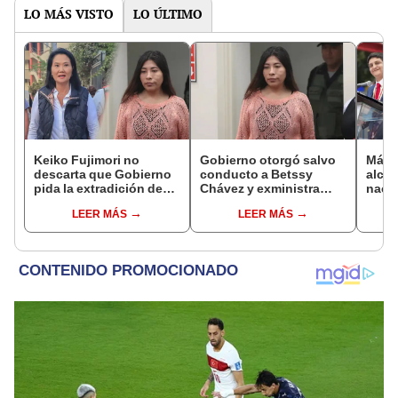
LO MÁS VISTO
LO ÚLTIMO
Keiko Fujimori no
Gobierno otorgó salvo
Más d
descarta que Gobierno
conducto a Betssy
alcal
pida la extradición de
Chávez y exministra
nacio
Betssy Chávez: "Está
viajó a México en la
dan p
LEER MÁS
LEER MÁS
dentro de nuestras
madrugada
encu
facultades"