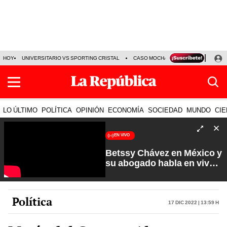
HOY
UNIVERSITARIO VS SPORTING CRISTAL
CASO MOCHASUELDOS
MIGUEL
LO ÚLTIMO
POLÍTICA
OPINIÓN
ECONOMÍA
SOCIEDAD
MUNDO
CIE
EN VIVO
Betssy Chávez en México y
su abogado habla en vivo |
Que No Se Te Olvide con
Carlos Cornejo
Política
17 Dic 2022 | 13:59 h