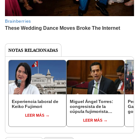
NOTAS RELACIONADAS
Experiencia laboral de
Miguel Ángel Torres:
Perfi
Keiko Fujimori
congresista de la
Gabin
cúpula fujimorista
gobi
LEER MÁS
controlará el primer año
Fujim
LEER MÁS
del Senado