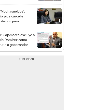
cción encubierta
'Mochasueldos':
ía pide cárcel e
3
litación para
gresista fujimorista
 Cordero Jon Tay
e Cajamarca excluye a
uín Ramírez como
4
dato a gobernador
nal por ocultar sentencia