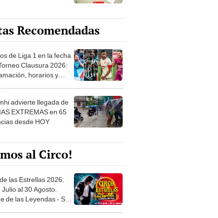
tas Recomendadas
os de Liga 1 en la fecha
 Torneo Clausura 2026:
amación, horarios y
 ver
hi advierte llegada de
IAS EXTREMAS en 65
ncias desde HOY
mos al Circo!
de las Estrellas 2026:
 Julio al 30 Agosto.
e de las Leyendas - San
l