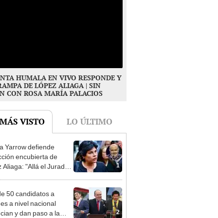
NTA HUMALA EN VIVO RESPONDE Y
RAMPA DE LÓPEZ ALIAGA | SIN
N CON ROSA MARÍA PALACIOS
 MÁS VISTO
LO ÚLTIMO
 Yarrow defiende
cción encubierta de
1
 Aliaga: "Allá el Jurado
e deja sacar la vuelta"
e 50 candidatos a
des a nivel nacional
2
cian y dan paso a la