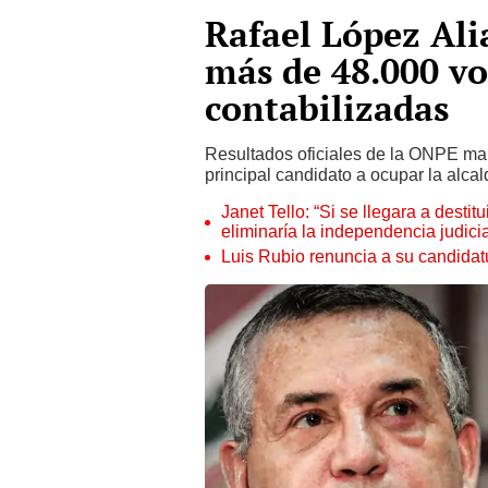
Rafael López Ali
más de 48.000 vo
contabilizadas
Resultados oficiales de la ONPE ma
principal candidato a ocupar la alca
Janet Tello: “Si se llegara a desti
eliminaría la independencia judicia
Luis Rubio renuncia a su candidat