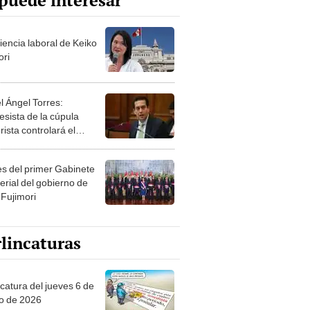
puede interesar
iencia laboral de Keiko
ori
l Ángel Torres:
esista de la cúpula
rista controlará el
r año del Senado
les del primer Gabinete
erial del gobierno de
 Fujimori
lincaturas
ncatura del jueves 6 de
o de 2026