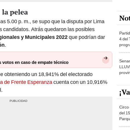
 la pelea
No
as 5.00 p. m., se supo que la disputa por Lima
s candidatos. Atrás quedaron las posibles
Partid
ionales y Municipales 2022
que podrían dar
4 del
ón
.
progr
dónde
Senam
os votos en caso de empate técnico
LLUV
provi
e obteniendo un 18,941% del electorado
ta de Frente Esperanza
cuenta con un 10,916%
l.
¡Va
Circo 
del 15
Parqu
Migue