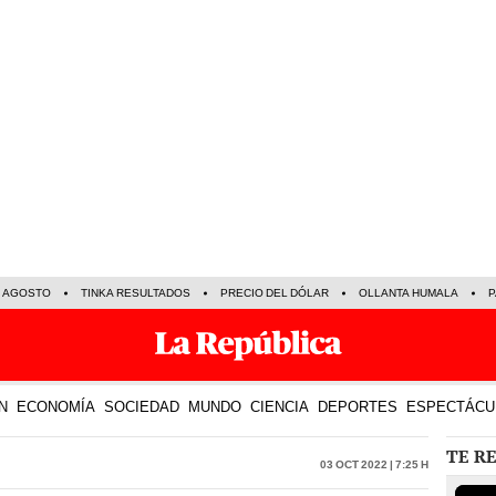
E AGOSTO
TINKA RESULTADOS
PRECIO DEL DÓLAR
OLLANTA HUMALA
P
N
ECONOMÍA
SOCIEDAD
MUNDO
CIENCIA
DEPORTES
ESPECTÁCU
TE R
03 Oct 2022 | 7:25 h