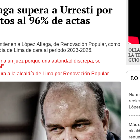
aga supera a Urresti por
tos al 96% de actas
ntienen a López Aliaga, de Renovación Popular, como
OLLA
ldía de Lima de cara al período 2023-2026.
LA T
GUIO
tuir a un juez porque una autoridad discrepa, se
l”
ura a la alcaldía de Lima por Renovación Popular
LO
Norma
reele
López
que s
Más d
alcal
renun