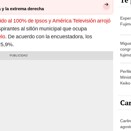
Te 
 y la extrema derecha
Exper
ido al 100% de Ipsos y América Televisión arrojó
Fujim
pirantes al sillón municipal que ocupa
elo
. De acuerdo con la encuestadora, los
Migue
25,9%.
congr
fujimo
prime
Perfi
Minist
Keiko
Car
Carli
agost