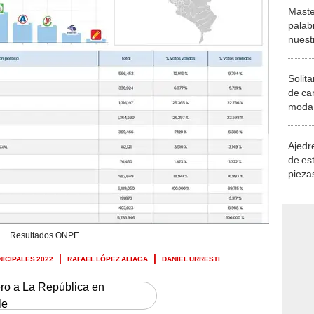
Maste
palab
nuest
Solita
de ca
moda.
demue
Ajedre
de es
piezas
consi
Resultados ONPE
ICIPALES 2022
RAFAEL LÓPEZ ALIAGA
DANIEL URRESTI
ero a La República en
le