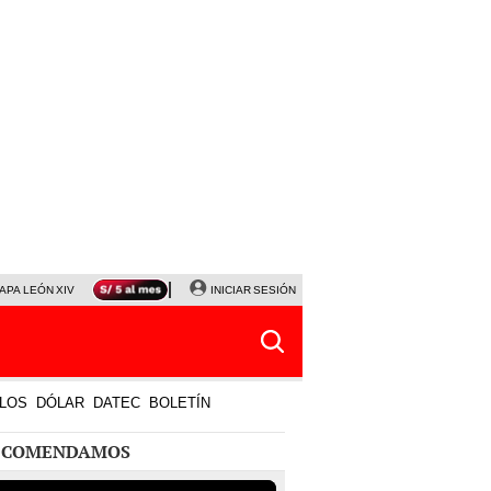
APA LEÓN XIV
NALDY SALDAÑA
INICIAR SESIÓN
LA BELLA LUZ
MAGALY MEDINA
HORÓS
LOS
DÓLAR
DATEC
BOLETÍN
ECOMENDAMOS