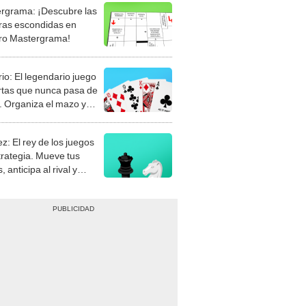
rgrama: ¡Descubre las
ras escondidas en
ro Mastergrama!
rio: El legendario juego
rtas que nunca pasa de
 Organiza el mazo y
stra tu habilidad.
z: El rey de los juegos
trategia. Mueve tus
, anticipa al rival y
gue el jaque mate.