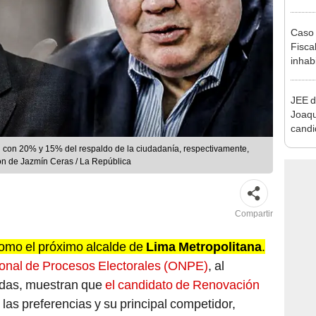
reele
Caso 
Fiscal
inhabi
excon
María
JEE d
Joaq
candi
regio
n con 20% y 15% del respaldo de la ciudadanía, respectivamente,
ón de Jazmín Ceras / La República
Compartir
como el próximo alcalde de
Lima Metropolitana
.
cional de Procesos Electorales (ONPE)
, al
adas, muestran que
el candidato de Renovación
las preferencias y su principal competidor,