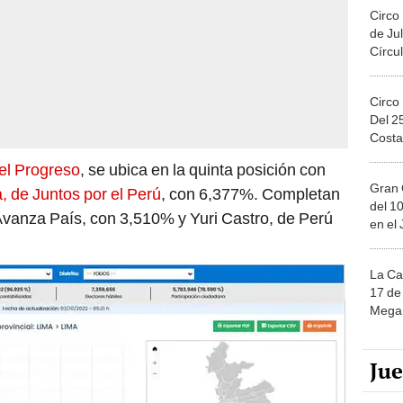
Circo
de Jul
Círcul
Circo
Del 2
Costa
el Progreso
, se ubica en la quinta posición con
Gran 
, de Juntos por el Perú
, con 6,377%. Completan
del 10
Avanza País, con 3,510% y Yuri Castro, de Perú
en el
La Ca
17 de 
Mega 
Ju