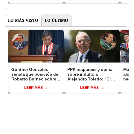
LO MÁS VISTO
LO ÚLTIMO
Gunther Gonzáles
PPK reaparece y opina
Más d
señala que posición de
sobre indulto a
alcal
Roberto Burneo sobre
Alejandro Toledo: "Creo
nacio
reelección de López
que no debe morir en la
dan p
LEER MÁS
LEER MÁS
Aliaga no representan al
cárcel"
encu
JNE