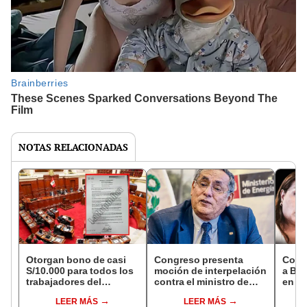
NOTAS RELACIONADAS
Otorgan bono de casi
Congreso presenta
Congr
S/10.000 para todos los
moción de interpelación
a Bol
trabajadores del
contra el ministro de
en la
Congreso
Energía y Minas
comp
LEER MÁS
LEER MÁS
Gobie