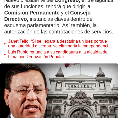
Nuevo presidente del
Congreso
, entre algunas
de sus funciones, tendrá que dirigir la
Comisión Permanente
y el
Consejo
Directivo
, instancias claves dentro del
esquema parlamentario. Así también, la
autorización de las contrataciones de servicios.
Janet Tello: “Si se llegara a destituir a un juez porque
una autoridad discrepa, se eliminaría la independencia
judicial”
Luis Rubio renuncia a su candidatura a la alcaldía de
Lima por Renovación Popular