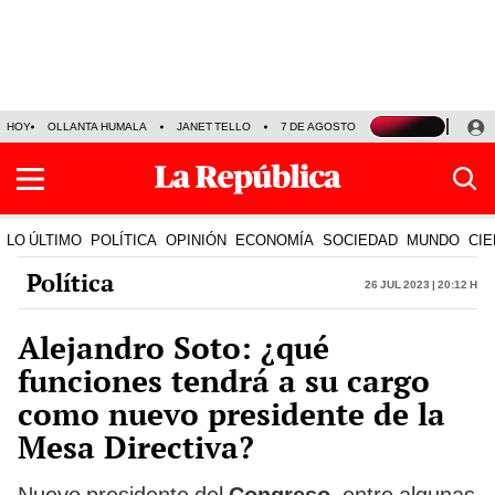
HOY
OLLANTA HUMALA
JANET TELLO
7 DE AGOSTO
TINKA RESULTADOS
LO ÚLTIMO
POLÍTICA
OPINIÓN
ECONOMÍA
SOCIEDAD
MUNDO
CIE
Política
26 Jul 2023 | 20:12 h
Alejandro Soto: ¿qué
funciones tendrá a su cargo
como nuevo presidente de la
Mesa Directiva?