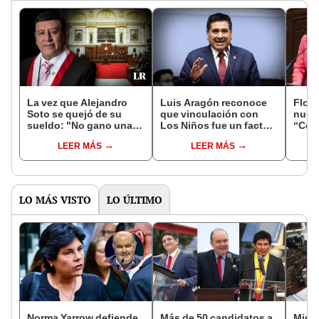
La vez que Alejandro
Luis Aragón reconoce
Flor 
Soto se quejó de su
que vinculación con
nueva
sueldo: "No gano una
Los Niños fue un factor
“Cong
millonada, apenas
que le dificultó ganar la
su ag
LEER MÁS
LEER MÁS
S/10.200"
Mesa Directiva
LO MÁS VISTO
LO ÚLTIMO
Norma Yarrow defiende
Más de 50 candidatos a
Migue