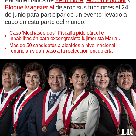
Parlamentarios de
Perú Libre
,
Acción Popular
y
Bloque Magisterial
dejaron sus funciones el 24
de junio para participar de un evento llevado a
cabo en esta parte del mundo.
Caso 'Mochasueldos': Fiscalía pide cárcel e
inhabilitación para excongresista fujimorista María
Cordero Jon Tay
Más de 50 candidatos a alcaldes a nivel nacional
renuncian y dan paso a la reelección encubierta