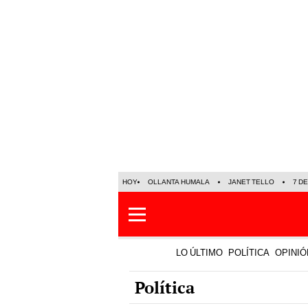
HOY
OLLANTA HUMALA
JANET TELLO
7 D
LO ÚLTIMO
POLÍTICA
OPINIÓ
Política