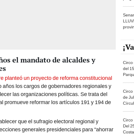
dónde
Senam
LLUV
provi
¡Va
ños el mandato de alcaldes y
Circo 
es
del 15
Parqu
e planteó un proyecto de reforma constitucional
Migue
nco años los cargos de gobernadores regionales y
Circo
lecer las organizaciones políticas. Se trata del
de Jul
l promueve reformar los artículos 191 y 194 de
Círcul
Circo
lecer que el sufragio electoral regional y
Del 2
lecciones generales presidenciales para "ahorrar
Costa