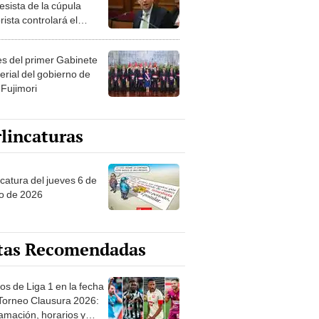
esista de la cúpula
rista controlará el
r año del Senado
les del primer Gabinete
erial del gobierno de
 Fujimori
lincaturas
ncatura del jueves 6 de
o de 2026
tas Recomendadas
os de Liga 1 en la fecha
 Torneo Clausura 2026:
amación, horarios y