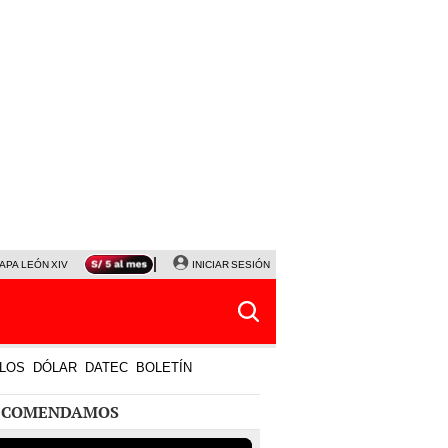
APA LEÓN XIV
NALDY SALDAÑA
INICIAR SESIÓN
LA BELLA LUZ
MAGALY MEDINA
HORÓS
LOS
DÓLAR
DATEC
BOLETÍN
ECOMENDAMOS