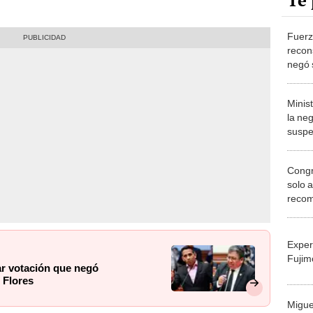
Te 
Fuerz
recon
negó 
Verga
Minis
la ne
suspe
Congr
solo a
recom
Comis
Exper
Fujim
r votación que negó
 Flores
Migue