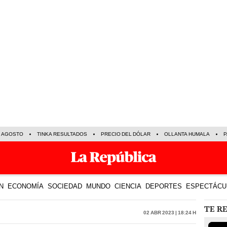
E AGOSTO
TINKA RESULTADOS
PRECIO DEL DÓLAR
OLLANTA HUMALA
P
N
ECONOMÍA
SOCIEDAD
MUNDO
CIENCIA
DEPORTES
ESPECTÁCU
TE R
02 Abr 2023 | 18:24 h