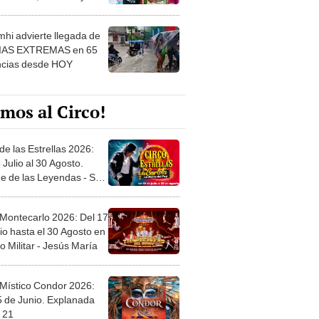
 ver
hi advierte llegada de
IAS EXTREMAS en 65
ncias desde HOY
mos al Circo!
de las Estrellas 2026:
 Julio al 30 Agosto.
e de las Leyendas - San
l
 Montecarlo 2026: Del 17
io hasta el 30 Agosto en
o Militar - Jesús María
 Místico Condor 2026:
5 de Junio. Explanada
 21