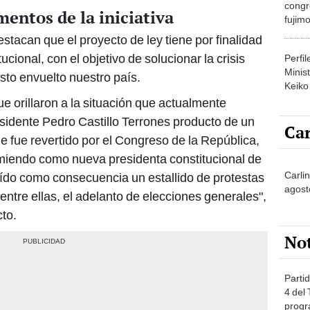
congr
entos de la iniciativa
fujimo
prime
stacan que el proyecto de ley tiene por finalidad
cional, con el objetivo de solucionar la crisis
Perfi
Minist
visto envuelto nuestro país.
Keiko
e orillaron a la situación que actualmente
esidente Pedro Castillo Terrones producto de un
Car
e fue revertido por el Congreso de la República,
iendo como nueva presidenta constitucional de
Carli
aído como consecuencia un estallido de protestas
agost
ntre ellas, el adelanto de elecciones generales",
cto.
No
Partid
4 del
progr