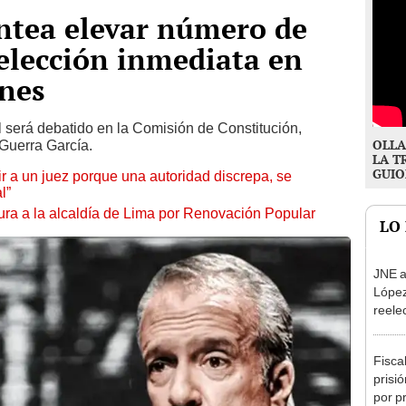
ntea elevar número de
eelección inmediata en
ones
l será debatido en la Comisión de Constitución,
OLLA
 Guerra García.
LA T
GUIO
tuir a un juez porque una autoridad discrepa, se
l”
ura a la alcaldía de Lima por Renovación Popular
LO
JNE a
López
reele
Munic
Fisca
prisi
por p