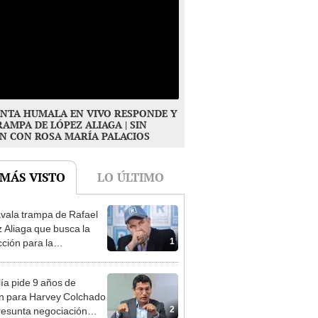
NTA HUMALA EN VIVO RESPONDE Y
RAMPA DE LÓPEZ ALIAGA | SIN
N CON ROSA MARÍA PALACIOS
 MÁS VISTO
LO ÚLTIMO
vala trampa de Rafael
 Aliaga que busca la
1
cción para la
ipalidad de Lima
lía pide 9 años de
ón para Harvey Colchado
2
resunta negociación