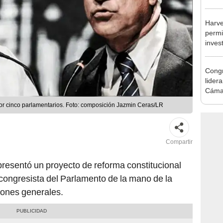
incom
ideol
Harve
permi
inves
como 
Congr
lider
Cáma
 por cinco parlamentarios. Foto: composición Jazmin Ceras/LR
Compartir
presentó un proyecto de reforma constitucional
congresista del Parlamento de la mano de la
iones generales.