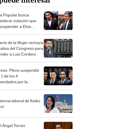
puede interesar
a Popular busca
siderar votación que
suspender a Elvis
ra y Jorge Flores
terio de la Mujer rechaza
gativa del Congreso para
nder a Luis Cordero
eso: Pleno suspendió
 1 de los 4
endados por la
ión de Ética
iencia laboral de Keiko
ori
l Ángel Torres: