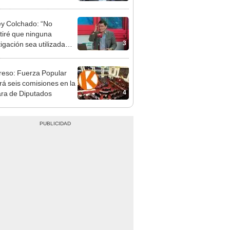
patible y falsedad
ógica
y Colchado: “No
tiré que ninguna
3
tigación sea utilizada
presión política”
eso: Fuerza Popular
ará seis comisiones en la
4
ra de Diputados