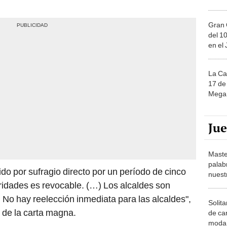
Gran 
del 10
en el
La Ca
17 de 
Mega 
Ju
Maste
palab
do por sufragio directo por un período de cinco
nuest
ridades es revocable. (…) Los alcaldes son
 No hay reelección inmediata para las alcaldes",
Solita
s de la carta magna.
de ca
moda.