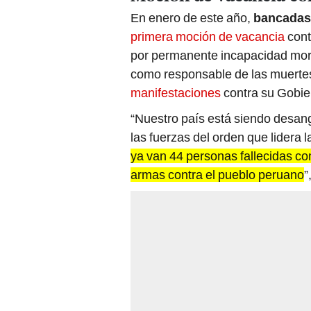
En enero de este año,
bancadas 
primera moción de vacancia
cont
por permanente incapacidad mo
como responsable de las muertes
manifestaciones
contra su Gobie
“Nuestro país está siendo desan
las fuerzas del orden que lidera 
ya van 44 personas fallecidas c
armas contra el pueblo peruano
”