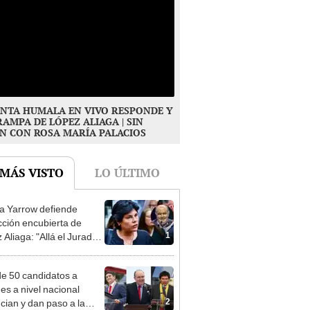
NTA HUMALA EN VIVO RESPONDE Y
RAMPA DE LÓPEZ ALIAGA | SIN
N CON ROSA MARÍA PALACIOS
 MÁS VISTO
LO ÚLTIMO
 Yarrow defiende
cción encubierta de
1
 Aliaga: "Allá el Jurado
e deja sacar la vuelta"
e 50 candidatos a
des a nivel nacional
2
cian y dan paso a la