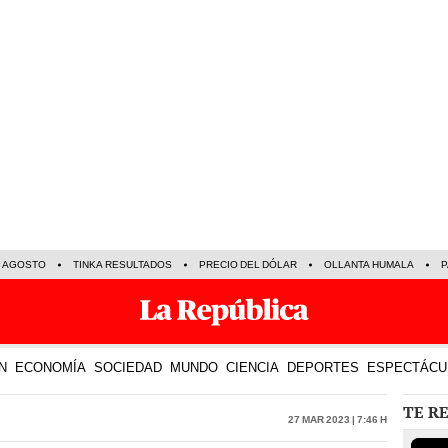
E AGOSTO
TINKA RESULTADOS
PRECIO DEL DÓLAR
OLLANTA HUMALA
P
N
ECONOMÍA
SOCIEDAD
MUNDO
CIENCIA
DEPORTES
ESPECTÁCU
TE R
27 Mar 2023 | 7:46 h