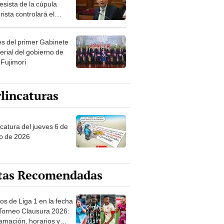
esista de la cúpula
rista controlará el
r año del Senado
les del primer Gabinete
erial del gobierno de
 Fujimori
lincaturas
ncatura del jueves 6 de
o de 2026
tas Recomendadas
os de Liga 1 en la fecha
 Torneo Clausura 2026:
amación, horarios y