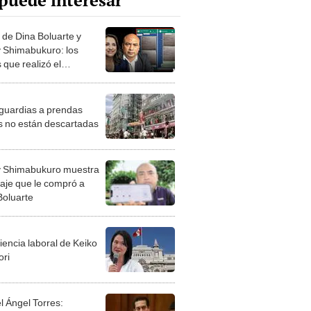
puede interesar
 de Dina Boluarte y
 Shimabukuro: los
 que realizó el
tigado en campaña
ral
guardias a prendas
s no están descartadas
 Shimabukuro muestra
saje que le compró a
Boluarte
iencia laboral de Keiko
ori
l Ángel Torres: