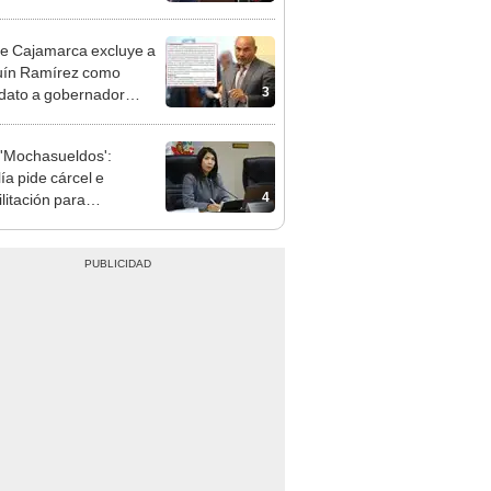
cción encubierta
e Cajamarca excluye a
uín Ramírez como
3
dato a gobernador
nal por ocultar sentencia
'Mochasueldos':
ía pide cárcel e
4
litación para
gresista fujimorista
 Cordero Jon Tay