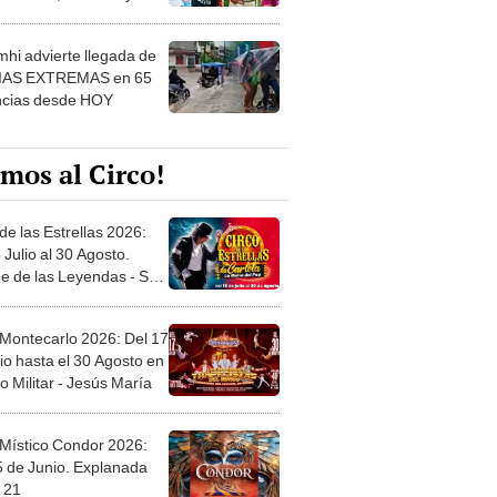
 ver
hi advierte llegada de
IAS EXTREMAS en 65
ncias desde HOY
mos al Circo!
de las Estrellas 2026:
 Julio al 30 Agosto.
e de las Leyendas - San
l
 Montecarlo 2026: Del 17
io hasta el 30 Agosto en
o Militar - Jesús María
 Místico Condor 2026:
5 de Junio. Explanada
 21