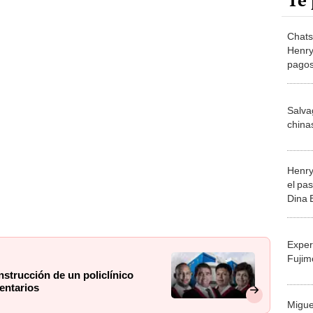
Te 
Chats
Henry
pagos
inves
electo
Salva
china
Henry
el pa
Dina 
Exper
Fujim
strucción de un policlínico
entarios
Migue