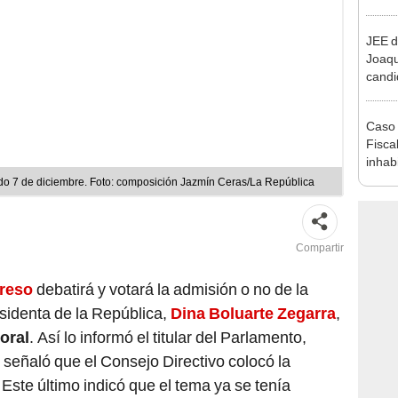
reele
JEE d
Joaq
candi
regio
Caso 
Fiscal
inhabi
excon
ado 7 de diciembre. Foto: composición Jazmín Ceras/La República
María
Compartir
reso
debatirá y votará la admisión o no de la
esidenta de la República,
Dina Boluarte Zegarra
,
oral
. Así lo informó el titular del Parlamento,
señaló que el Consejo Directivo colocó la
 Este último indicó que el tema ya se tenía