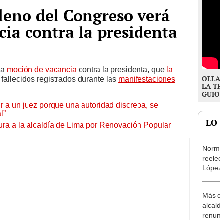
leno del Congreso verá
ia contra la presidenta
la
moción de vacancia
contra la presidenta, que
la
OLLA
 fallecidos registrados durante las
manifestaciones
LA T
GUIO
tuir a un juez porque una autoridad discrepa, se
l”
LO
ura a la alcaldía de Lima por Renovación Popular
Norma
reele
López
que s
Más d
alcal
renun