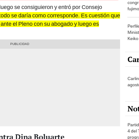
congr
y luego se consiguieron y entró por Consejo
fujimo
, todo se daría como corresponde. Es cuestión que
prime
 ante el Pleno con su abogado y luego es
Perfi
Minist
Keiko
Car
Carli
agost
No
Partid
4 del
ntra Dina Boluarte
progr