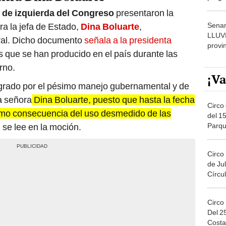
dónde
de izquierda del Congreso
presentaron la
Senam
ra la jefa de Estado,
Dina Boluarte
,
LLUV
ral. Dicho documento
señala a la presidenta
provi
 que se han producido en el país durante las
rno.
¡Va
grado por el pésimo manejo gubernamental y de
la señora
Dina Boluarte, puesto que hasta la fecha
Circo 
omo consecuencia del uso desmedido de las
del 15
Parqu
, se lee en la moción.
Migue
Circo
de Jul
Círcul
Circo
Del 2
Costa