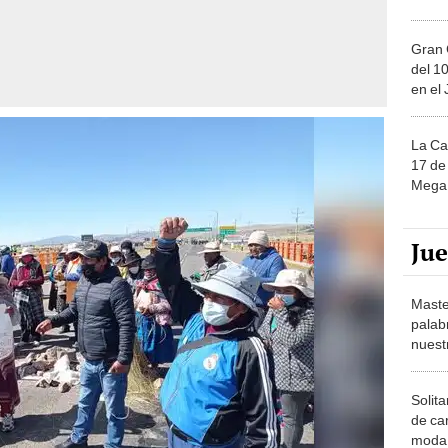
Gran 
del 10
en el
La Ca
17 de 
Mega 
Ju
Maste
palab
nuest
Solita
de ca
moda.