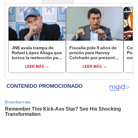
JNE avala trampa de
Fiscalía pide 9 años de
Cong
Rafael López Aliaga que
prisión para Harvey
Popul
busca la reelección para
Colchado por presunta
comis
la Municipalidad de
negociación
Cáma
LEER MÁS
LEER MÁS
Lima
incompatible y falsedad
ideológica