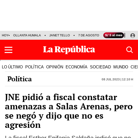
HOY
OLLANTA HUMALA
JANET TELLO
7 DE AGOSTO
TINKA RESULTADOS
LO ÚLTIMO
POLÍTICA
OPINIÓN
ECONOMÍA
SOCIEDAD
MUNDO
CIE
Política
08 Jul 2023 | 12:10 h
JNE pidió a fiscal constatar
amenazas a Salas Arenas, pero
se negó y dijo que no es
agresión