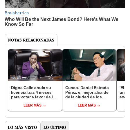
NOTAS RELACIONADAS
Digna Calle anula su
Cusco: Daniel Estrada
'El E
licencia tras 4 meses
Pérez, el mejor alcalde
unifo
para votar a favor de la
de la ciudad de los
exco
bicameralidad
incas
de la
LEER MÁS
LEER MÁS
LO MÁS VISTO
LO ÚLTIMO