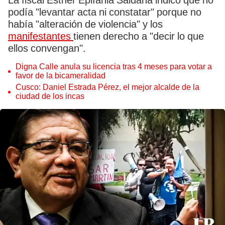
La fiscal Esther Epifania Saldaña indicó que no
podía "levantar acta ni constatar" porque no
había "alteración de violencia" y los
manifestantes
tienen derecho a "decir lo que
ellos convengan".
Digna Calle anula su licencia tras 4 meses para votar a
favor de la bicameralidad
Cusco: Daniel Estrada Pérez, el mejor alcalde de la
ciudad de los incas