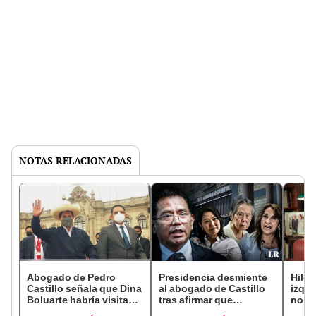
NOTAS RELACIONADAS
Abogado de Pedro
Presidencia desmiente
Hilde
Castillo señala que Dina
al abogado de Castillo
izqui
Boluarte habría visitado
tras afirmar que
no ha
a Alberto Fujimori en
Boluarte visitó a
ingre