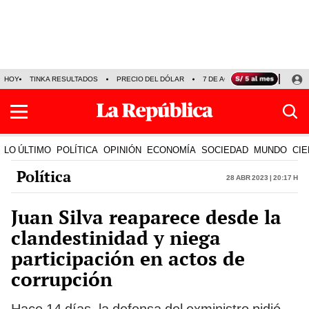
HOY
TINKA RESULTADOS
PRECIO DEL DÓLAR
7 DE AGOSTO
OLLANTA H
LO ÚLTIMO
POLÍTICA
OPINIÓN
ECONOMÍA
SOCIEDAD
MUNDO
CIE
Política
28 Abr 2023 | 20:17 h
Juan Silva reaparece desde la
clandestinidad y niega
participación en actos de
corrupción