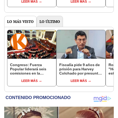
LEER MÁS
LEER MÁS
prisión
Fujimori en Barbadillo
Casti
LO MÁS VISTO
LO ÚLTIMO
Congreso: Fuerza
Fiscalía pide 9 años de
Robe
Popular liderará seis
prisión para Harvey
"Hem
comisiones en la
Colchado por presunta
estra
Cámara de Diputados
negociación
la le
LEER MÁS
LEER MÁS
incompatible y falsedad
conoc
ideológica