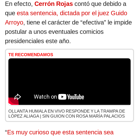
En efecto,
Cerrón Rojas
contó que debido a
que
esta sentencia, dictada por el juez Guido
Arroyo
, tiene el carácter de “efectiva” le impide
postular a unos eventuales comicios
presidenciales este año.
TE RECOMENDAMOS
OLLANTA HUMALA EN VIVO RESPONDE Y LA TRAMPA DE
LÓPEZ ALIAGA | SIN GUION CON ROSA MARÍA PALACIOS
“
Es muy curioso que esta sentencia sea