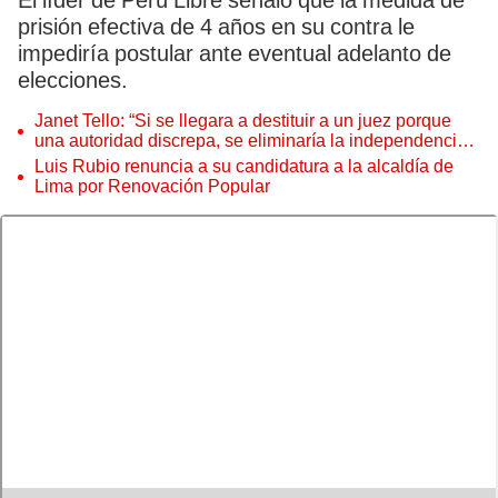
El líder de Perú Libre señaló que la medida de
prisión efectiva de 4 años en su contra le
impediría postular ante eventual adelanto de
elecciones.
Janet Tello: “Si se llegara a destituir a un juez porque
una autoridad discrepa, se eliminaría la independencia
judicial”
Luis Rubio renuncia a su candidatura a la alcaldía de
Lima por Renovación Popular