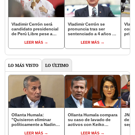
Vladimir Cerrón será
Vladimir Cerrón se
Vladi
candidato presidencial
pronuncia tras ser
cond
de Perú Libre pese a
sentenciado a 4 años de
prisi
sentencia, según
prisión efectiva
colu
LEER MÁS
LEER MÁS
vocero
LO MÁS VISTO
LO ÚLTIMO
Ollanta Humala:
Ollanta Humala compara
JNE a
"Quisieron eliminar
su caso de lavado de
de au
políticamente a Nadine
activos con Keiko
segui
para que nunca fuera
Fujimori: "Nosotros no
prohi
LEER MÁS
LEER MÁS
candidata"
recibimos, ella sí
reele