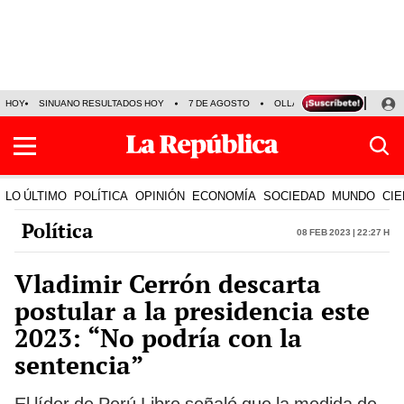
HOY
SINUANO RESULTADOS HOY
7 DE AGOSTO
OLLANTA HUMALA
PAPA
LO ÚLTIMO
POLÍTICA
OPINIÓN
ECONOMÍA
SOCIEDAD
MUNDO
CIE
Política
08 Feb 2023 | 22:27 h
Vladimir Cerrón descarta
postular a la presidencia este
2023: “No podría con la
sentencia”