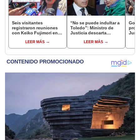
Seis visitantes
“No se puede indultar a
Gobie
registraron reuniones
Toledo”: Ministro de
prom
con Keiko Fujimori en
Justicia descarta
Junín
las mismas horas que la
beneficio para el
damn
LEER MÁS
LEER MÁS
presidenta se
exmandatario
se qu
encontraba en Junín