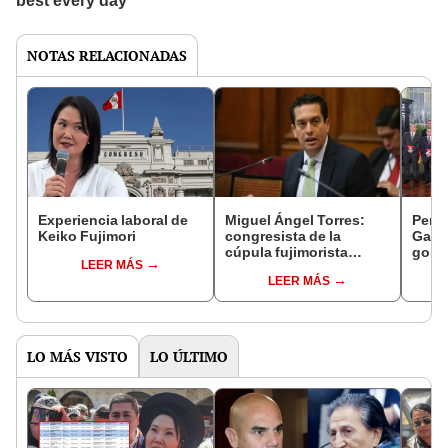
NOTAS RELACIONADAS
Experiencia laboral de
Miguel Ángel Torres:
Perfi
Keiko Fujimori
congresista de la
Gabin
cúpula fujimorista
gobi
LEER MÁS
controlará el primer año
Fujim
LEER MÁS
del Senado
LO MÁS VISTO
LO ÚLTIMO