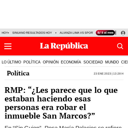
HOY
SINUANO RESULTADOS HOY
ALIANZA LIMA VS SPORT BOYS
JORGE MES
LO ÚLTIMO
POLÍTICA
OPINIÓN
ECONOMÍA
SOCIEDAD
MUNDO
CIE
Política
23 Ene 2023 | 13:28 h
RMP: “¿Les parece que lo que
estaban haciendo esas
personas era robar el
inmueble San Marcos?”