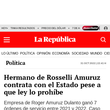
HOY
TINKA RESULTADOS
PRECIO DEL DÓLAR
7 DE AGOSTO
OLLANTA H
LO ÚLTIMO
POLÍTICA
OPINIÓN
ECONOMÍA
SOCIEDAD
MUNDO
CIE
Política
31 Oct 2022 | 22:41 h
Hermano de Rosselli Amuruz
contrata con el Estado pese a
que ley lo prohíbe
Empresa de Roger Amuruz Dulanto ganó 7
órdenes de servicio entre 2021 y 2022. Caso