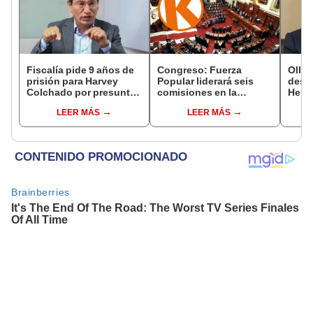
Fiscalía pide 9 años de
Congreso: Fuerza
Ollan
prisión para Harvey
Popular liderará seis
destr
Colchado por presunta
comisiones en la
Hered
negociación
Cámara de Diputados
el 20
LEER MÁS
LEER MÁS
incompatible y falsedad
ideológica