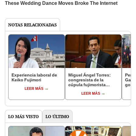
NOTAS RELACIONADAS
Experiencia laboral de
Miguel Ángel Torres:
Perfi
Keiko Fujimori
congresista de la
Gabin
cúpula fujimorista
gobi
LEER MÁS
controlará el primer año
Fujim
LEER MÁS
del Senado
LO MÁS VISTO
LO ÚLTIMO