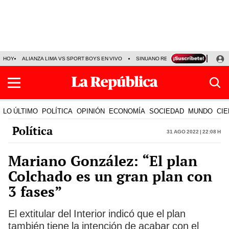
HOY
ALIANZA LIMA VS SPORT BOYS EN VIVO
SINUANO RESULTADOS HOY
JO
LO ÚLTIMO
POLÍTICA
OPINIÓN
ECONOMÍA
SOCIEDAD
MUNDO
CIE
Política
31 Ago 2022 | 22:08 h
Mariano González: “El plan
Colchado es un gran plan con
3 fases”
El extitular del Interior indicó que el plan
también tiene la intención de acabar con el