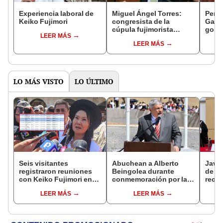
Experiencia laboral de
Miguel Ángel Torres:
Perfi
Keiko Fujimori
congresista de la
Gabin
cúpula fujimorista
gobi
LEER MÁS
controlará el primer año
Fujim
LEER MÁS
del Senado
LO MÁS VISTO
LO ÚLTIMO
Seis visitantes
Abuchean a Alberto
Javie
registraron reuniones
Beingolea durante
de D
con Keiko Fujimori en
conmemoración por la
recha
las mismas horas que la
Batalla de Junín
causa
LEER MÁS
LEER MÁS
presidenta se
presi
encontraba en Junín