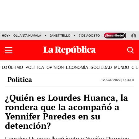
HOY
OLLANTA HUMALA
JANET TELLO
7 DE AGOSTO
TINKA RESULTADOS
LO ÚLTIMO
POLÍTICA
OPINIÓN
ECONOMÍA
SOCIEDAD
MUNDO
CIE
Política
12 Ago 2022 | 15:43 h
¿Quién es Lourdes Huanca, la
rondera que la acompañó a
Yennifer Paredes en su
detención?