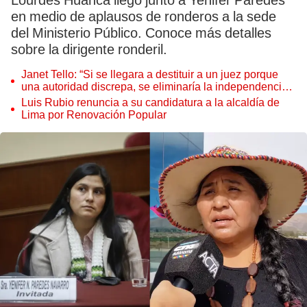
Lourdes Huanca llegó junto a Yenifer Paredes
en medio de aplausos de ronderos a la sede
del Ministerio Público. Conoce más detalles
sobre la dirigente ronderil.
Janet Tello: “Si se llegara a destituir a un juez porque
una autoridad discrepa, se eliminaría la independencia
judicial”
Luis Rubio renuncia a su candidatura a la alcaldía de
Lima por Renovación Popular