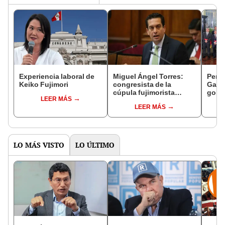
Experiencia laboral de
Miguel Ángel Torres:
Perfi
Keiko Fujimori
congresista de la
Gabin
cúpula fujimorista
gobi
LEER MÁS
controlará el primer año
Fujim
LEER MÁS
del Senado
LO MÁS VISTO
LO ÚLTIMO