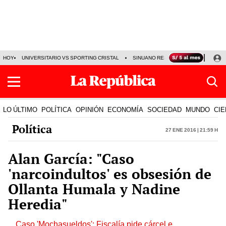
HOY
UNIVERSITARIO VS SPORTING CRISTAL
SINUANO RESULTADOS HOY
CA
LO ÚLTIMO
POLÍTICA
OPINIÓN
ECONOMÍA
SOCIEDAD
MUNDO
CIE
Política
27 Ene 2016 | 21:59 h
Alan García: "Caso
'narcoindultos' es obsesión de
Ollanta Humala y Nadine
Heredia"
Caso 'Mochasueldos': Fiscalía pide cárcel e