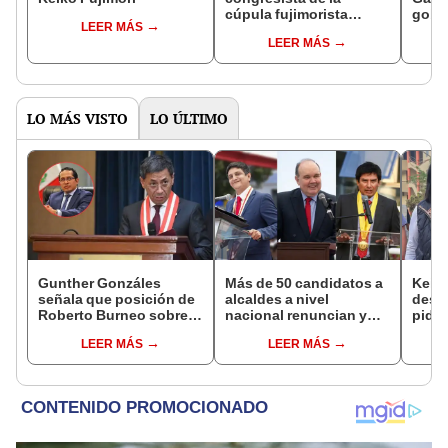
cúpula fujimorista
gobi
LEER MÁS
controlará el primer año
Fujim
LEER MÁS
del Senado
LO MÁS VISTO
LO ÚLTIMO
Gunther Gonzáles
Más de 50 candidatos a
Keiko
señala que posición de
alcaldes a nivel
desc
Roberto Burneo sobre
nacional renuncian y
pida 
reelección de López
dan paso a la reelección
Bets
LEER MÁS
LEER MÁS
Aliaga no representan al
encubierta
dentr
JNE
facul