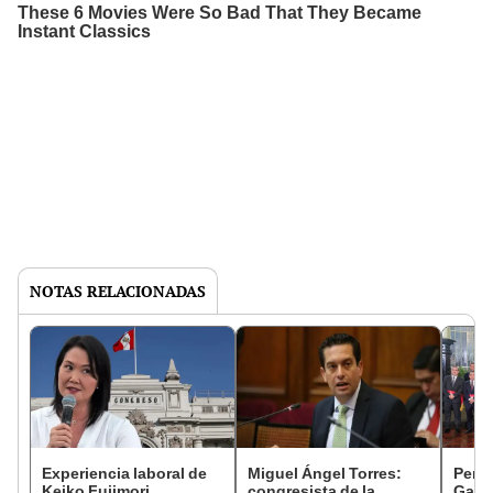
NOTAS RELACIONADAS
Experiencia laboral de
Miguel Ángel Torres:
Perfi
Keiko Fujimori
congresista de la
Gabin