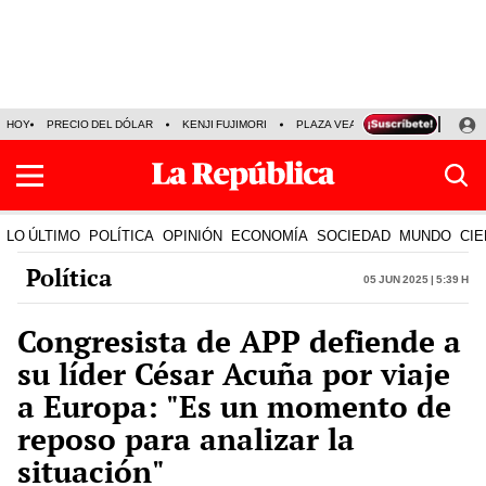
HOY
PRECIO DEL DÓLAR
KENJI FUJIMORI
PLAZA VEA
FERIADOS
KE
LO ÚLTIMO
POLÍTICA
OPINIÓN
ECONOMÍA
SOCIEDAD
MUNDO
CIE
Política
05 Jun 2025 | 5:39 h
Congresista de APP defiende a
su líder César Acuña por viaje
a Europa: "Es un momento de
reposo para analizar la
situación"