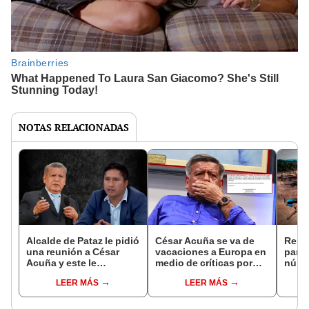
NOTAS RELACIONADAS
Alcalde de Pataz le pidió
César Acuña se va de
Reinf
una reunión a César
vacaciones a Europa en
part
Acuña y este le
medio de críticas por
númer
respondió que podía
inseguridad en Pataz
miner
LEER MÁS
LEER MÁS
atenderlo "el 8 de junio"