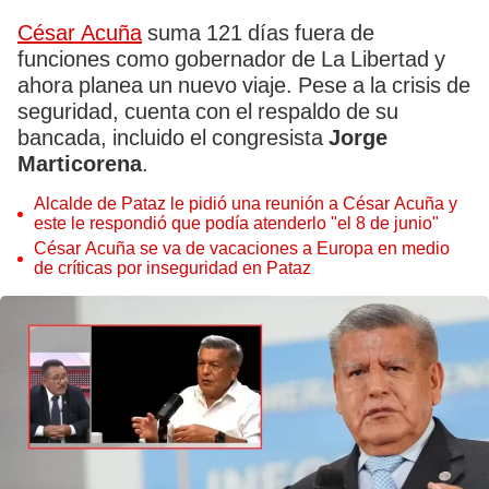
César Acuña
suma 121 días fuera de
funciones como gobernador de La Libertad y
ahora planea un nuevo viaje. Pese a la crisis de
seguridad, cuenta con el respaldo de su
bancada, incluido el congresista
Jorge
Marticorena
.
Alcalde de Pataz le pidió una reunión a César Acuña y
este le respondió que podía atenderlo "el 8 de junio"
César Acuña se va de vacaciones a Europa en medio
de críticas por inseguridad en Pataz