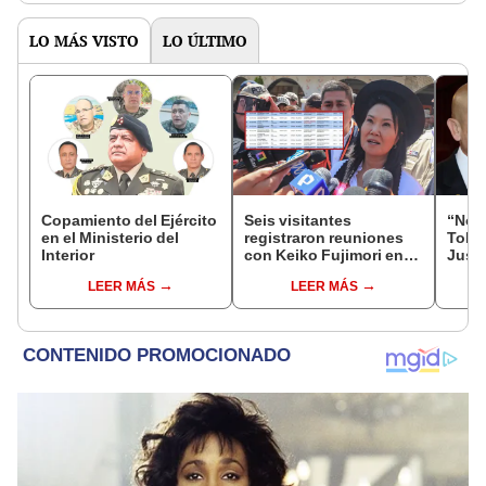
LO MÁS VISTO
LO ÚLTIMO
Copamiento del Ejército
Seis visitantes
“No s
en el Ministerio del
registraron reuniones
Toled
Interior
con Keiko Fujimori en
Justi
las mismas horas que la
benef
LEER MÁS
LEER MÁS
presidenta se
exma
encontraba en Junín