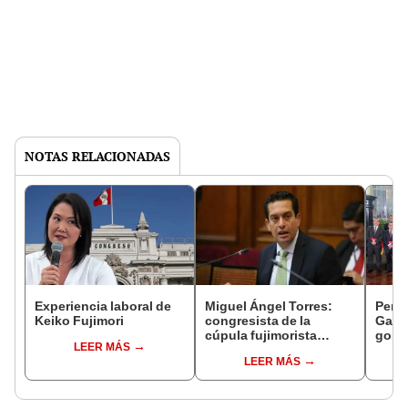
NOTAS RELACIONADAS
Experiencia laboral de
Miguel Ángel Torres:
Perfi
Keiko Fujimori
congresista de la
Gabin
cúpula fujimorista
gobi
LEER MÁS
controlará el primer año
Fujim
LEER MÁS
del Senado