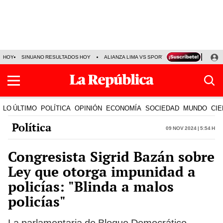
HOY
SINUANO RESULTADOS HOY
ALIANZA LIMA VS SPORT BOYS
JORGE MES
LO ÚLTIMO
POLÍTICA
OPINIÓN
ECONOMÍA
SOCIEDAD
MUNDO
CIE
Política
09 Nov 2024 | 5:54 h
Congresista Sigrid Bazán sobre
Ley que otorga impunidad a
policías: "Blinda a malos
policías"