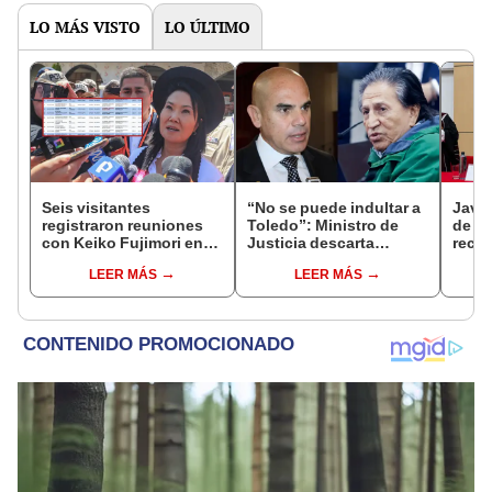
LO MÁS VISTO
LO ÚLTIMO
Seis visitantes
“No se puede indultar a
Javie
registraron reuniones
Toledo”: Ministro de
de D
con Keiko Fujimori en
Justicia descarta
recha
las mismas horas que la
beneficio para el
causa
LEER MÁS
LEER MÁS
presidenta se
exmandatario
presi
encontraba en Junín