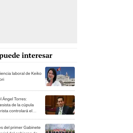
puede interesar
iencia laboral de Keiko
ori
l Ángel Torres:
esista de la cúpula
rista controlará el
r año del Senado
les del primer Gabinete