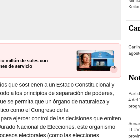
Minist
Keiko
Car
Carlin
agost
io millón de soles con
es de servicio
No
ipios que sostienen a un Estado Constitucional y
do a los principios de separación de poderes,
Partid
4 del
que se permita que un órgano de naturaleza y
progr
tico como el Congreso de la
dónde
para ejercer control de las decisiones que emiten
Senam
Jurado Nacional de Elecciones, este organismo
LLUV
rocesos electorales (como las elecciones
provi