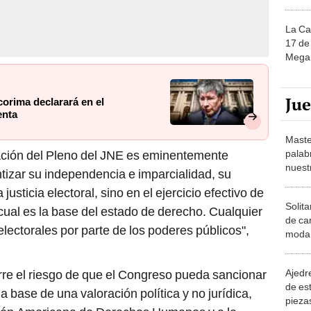
La Ca
17 de 
Mega 
Ju
corima declarará en el
enta
Maste
ación del Pleno del JNE es eminentemente
palab
nuest
ntizar su independencia e imparcialidad, su
justicia electoral, sino en el ejercicio efectivo de
Solita
cual es la base del estado de derecho. Cualquier
de ca
electorales por parte de los poderes públicos",
moda.
demue
rre el riesgo de que el Congreso pueda sancionar
Ajedre
de es
a base de una valoración política y no jurídica,
piezas