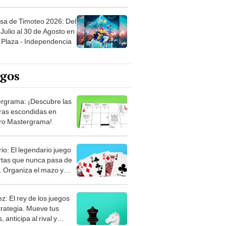
sa de Timoteo 2026: Del
Julio al 30 de Agosto en
Plaza - Independencia
egos
rgrama: ¡Descubre las
ras escondidas en
ro Mastergrama!
rio: El legendario juego
rtas que nunca pasa de
 Organiza el mazo y
stra tu habilidad.
z: El rey de los juegos
trategia. Mueve tus
, anticipa al rival y