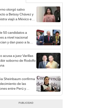
rno otorgó salvo
cto a Betssy Chávez y
1
istra viajó a México en
adrugada
e 50 candidatos a
des a nivel nacional
2
cian y dan paso a la
cción encubierta
o acusa a juez Varillas
cibir soborno de Rodolfo
3
ana
ia Sheinbaum confirma
blecimiento de las
4
iones entre Perú y
o tras otorgarse
conducto para Betsy
ez