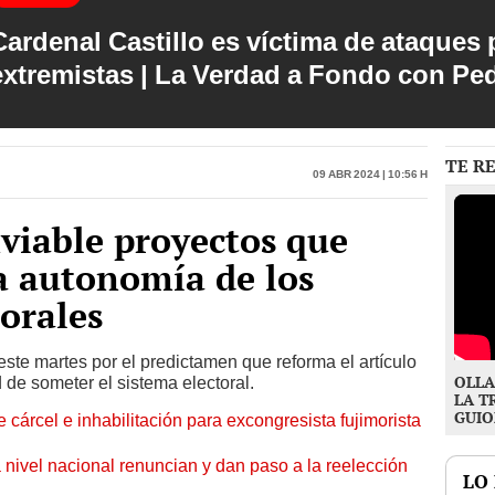
Cardenal Castillo es víctima de ataques 
extremistas | La Verdad a Fondo con Pe
TE R
09 Abr 2024 | 10:56 h
nviable proyectos que
a autonomía de los
orales
ste martes por el predictamen que reforma el artículo
OLLA
d de someter el sistema electoral.
LA T
GUIO
 cárcel e inhabilitación para excongresista fujimorista
 nivel nacional renuncian y dan paso a la reelección
LO