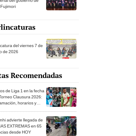
erial del gobierno de
 Fujimori
lincaturas
catura del viernes 7 de
o de 2026
tas Recomendadas
os de Liga 1 en la fecha
 Torneo Clausura 2026:
amación, horarios y
 ver
hi advierte llegada de
IAS EXTREMAS en 65
ncias desde HOY