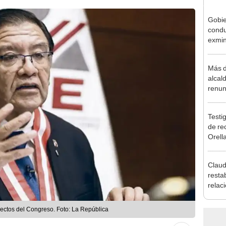
Gobie
condu
exmin
la m
Más d
alcal
renun
reele
Testig
de re
Orell
Claud
resta
relac
Mexic
salvo
ectos del Congreso. Foto: La República
Cháv