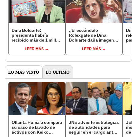
Dina Boluarte:
¿El escándalo
Dina 
presidenta habría
Rolexgate de Dina
reloj
recibido más de 1 millón
Boluarte daña imagen
pero 
de soles de origen
del Perú?
LEER MÁS
LEER MÁS
desconocido, según
informe de la UIF
LO MÁS VISTO
LO ÚLTIMO
Ollanta Humala compara
JNE advierte estrategias
JEE 
su caso de lavado de
de autoridades para
inscr
activos con Keiko
seguir en el cargo ante
de Ra