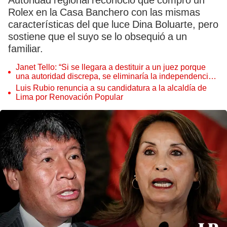
Autoridad regional reconoció que compró un
Rolex en la Casa Banchero con las mismas
características del que luce Dina Boluarte, pero
sostiene que el suyo se lo obsequió a un
familiar.
Janet Tello: “Si se llegara a destituir a un juez porque
una autoridad discrepa, se eliminaría la independencia
judicial”
Luis Rubio renuncia a su candidatura a la alcaldía de
Lima por Renovación Popular