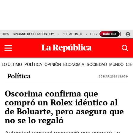
HOY
SINUANO RESULTADOS HOY
7 DE AGOSTO
OLLANTA HUMALA
PAPA
LO ÚLTIMO
POLÍTICA
OPINIÓN
ECONOMÍA
SOCIEDAD
MUNDO
CIE
Política
25 Mar 2024 | 8:05 h
Oscorima confirma que
compró un Rolex idéntico al
de Boluarte, pero asegura que
no se lo regaló