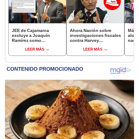
JEE de Cajamarca
Ahora Nación sobre
Más d
excluye a Joaquín
investigaciones fiscales
alcal
Ramírez como
contra Harvey
nacio
candidato a gobernador
Colchado: "El Ministerio
dan p
LEER MÁS
LEER MÁS
regional por ocultar
Público no puede ser
encu
sentencia
utilizado políticamente"