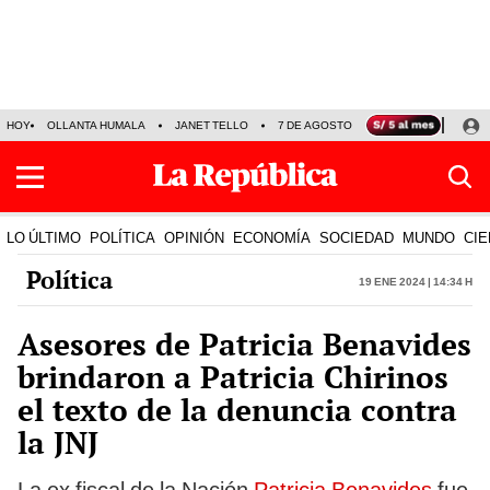
HOY
OLLANTA HUMALA
JANET TELLO
7 DE AGOSTO
TINKA RESULTADOS
LO ÚLTIMO
POLÍTICA
OPINIÓN
ECONOMÍA
SOCIEDAD
MUNDO
CIE
Política
19 Ene 2024 | 14:34 h
Asesores de Patricia Benavides
brindaron a Patricia Chirinos
el texto de la denuncia contra
la JNJ