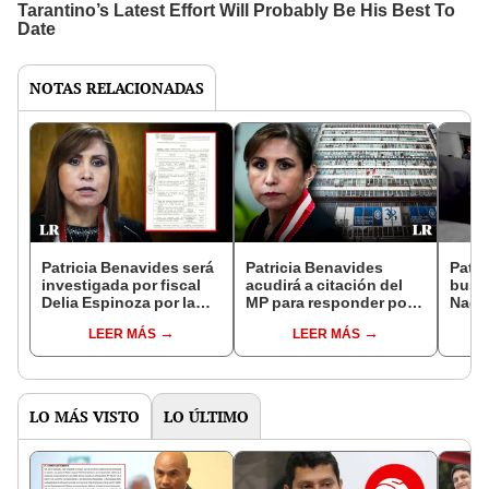
NOTAS RELACIONADAS
Patricia Benavides será
Patricia Benavides
Patri
investigada por fiscal
acudirá a citación del
busca
Delia Espinoza por la
MP para responder por
Nacio
comisión de 7 delitos
presunta red criminal
tome 
LEER MÁS
LEER MÁS
aliad
LO MÁS VISTO
LO ÚLTIMO