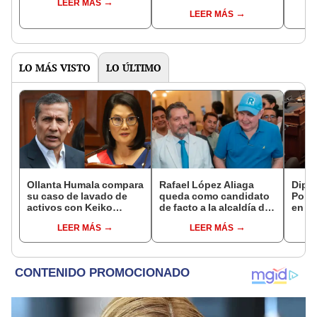
LEER MÁS
controlará el primer año
Fujim
LEER MÁS
del Senado
LO MÁS VISTO
LO ÚLTIMO
Ollanta Humala compara
Rafael López Aliaga
Dipu
su caso de lavado de
queda como candidato
Popu
activos con Keiko
de facto a la alcaldía de
en el
Fujimori: "Nosotros no
Lima
perio
LEER MÁS
LEER MÁS
recibimos, ella sí
Medi
recibió"