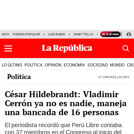
HOY
FUERZA POPULAR
LUIS RUBIO
JANET TELLO
PRECIO DEL DÓLAR
LO ÚLTIMO
POLÍTICA
OPINIÓN
ECONOMÍA
SOCIEDAD
MUNDO
CIE
Política
27 Jun 2022 | 22:38 h
César Hildebrandt: Vladimir
Cerrón ya no es nadie, maneja
una bancada de 16 personas
El periodista recordó que Perú Libre contaba
con 37 miembros en el Congreso al inicio del