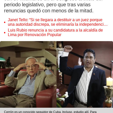
periodo legislativo, pero que tras varias
renuncias quedó con menos de la mitad.
Janet Tello: “Si se llegara a destituir a un juez porque
una autoridad discrepa, se eliminaría la independencia
judicial”
Luis Rubio renuncia a su candidatura a la alcaldía de
Lima por Renovación Popular
Cerrón es un conocido seguidor de Cuba. Incluso, estudio allí. Para