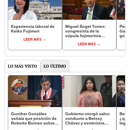
Experiencia laboral de
Miguel Ángel Torres:
Perfi
Keiko Fujimori
congresista de la
Gabin
cúpula fujimorista
gobi
LEER MÁS
controlará el primer año
Fujim
LEER MÁS
del Senado
LO MÁS VISTO
LO ÚLTIMO
Gunther Gonzáles
Gobierno otorgó salvo
Bets
señala que posición de
conducto a Betssy
¿quié
Roberto Burneo sobre
Chávez y exministra
legis
reelección de López
viajó a México en la
Libre