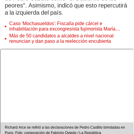
peores”. Asimismo, indicó que esto repercutirá
a la izquierda del país.
Caso 'Mochasueldos': Fiscalía pide cárcel e
inhabilitación para excongresista fujimorista María
Cordero Jon Tay
Más de 50 candidatos a alcaldes a nivel nacional
renuncian y dan paso a la reelección encubierta
Richard Arce se refirió a las declaraciones de Pedro Castillo brindadas en
Puno. Foto: composición de Fabrizio Oviedo / La República