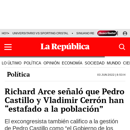
HOY
UNIVERSITARIO VS SPORTING CRISTAL
SINUANO RESULTADOS HOY
CA
LO ÚLTIMO
POLÍTICA
OPINIÓN
ECONOMÍA
SOCIEDAD
MUNDO
CIE
Política
03 Jun 2022 | 8:53 h
Richard Arce señaló que Pedro
Castillo y Vladimir Cerrón han
“estafado a la población”
El excongresista también califico a la gestión
de Pedro Castillo como “el Gobierno de los