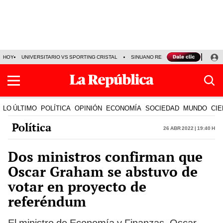
HOY
UNIVERSITARIO VS SPORTING CRISTAL
SINUANO RESULTADOS HOY
CA
LO ÚLTIMO
POLÍTICA
OPINIÓN
ECONOMÍA
SOCIEDAD
MUNDO
CIE
Política
26 Abr 2022 | 19:40 h
Dos ministros confirman que
Oscar Graham se abstuvo de
votar en proyecto de
referéndum