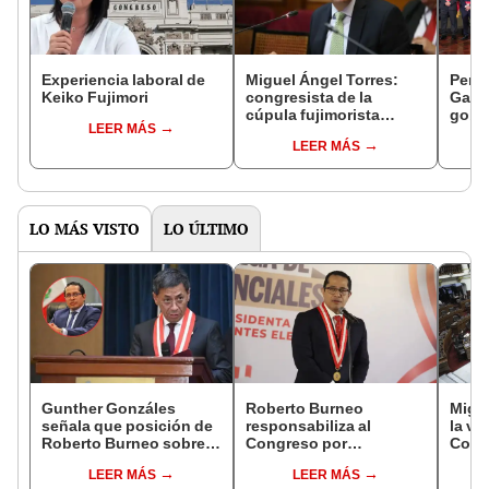
Experiencia laboral de
Miguel Ángel Torres:
Perfi
Keiko Fujimori
congresista de la
Gabin
cúpula fujimorista
gobi
LEER MÁS
controlará el primer año
Fujim
LEER MÁS
del Senado
LO MÁS VISTO
LO ÚLTIMO
Gunther Gonzáles
Roberto Burneo
Migue
señala que posición de
responsabiliza al
la vi
Roberto Burneo sobre
Congreso por
Congr
reelección de López
reelección encubierta
proye
LEER MÁS
LEER MÁS
Aliaga no representan al
de alcaldes
plant