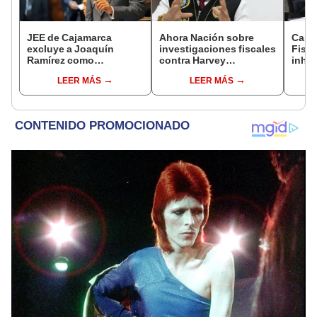
JEE de Cajamarca
Ahora Nación sobre
Caso
excluye a Joaquín
investigaciones fiscales
Fisca
Ramírez como
contra Harvey
inhab
candidato a gobernador
Colchado: "El Ministerio
exco
LEER MÁS
LEER MÁS
regional por ocultar
Público no puede ser
fujim
sentencia
utilizado políticamente"
Cord