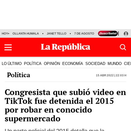
HOY
OLLANTA HUMALA
JANET TELLO
7 DE AGOSTO
TINKA RESULTADOS
LO ÚLTIMO
POLÍTICA
OPINIÓN
ECONOMÍA
SOCIEDAD
MUNDO
CIE
Política
15 Abr 2022 | 22:03 h
Congresista que subió video en
TikTok fue detenida el 2015
por robar en conocido
supermercado