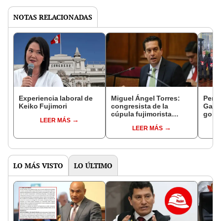
NOTAS RELACIONADAS
Experiencia laboral de
Miguel Ángel Torres:
Perfi
Keiko Fujimori
congresista de la
Gabin
cúpula fujimorista
gobi
LEER MÁS
controlará el primer año
Fujim
LEER MÁS
del Senado
LO MÁS VISTO
LO ÚLTIMO