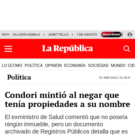
HOY
OLLANTA HUMALA
JANET TELLO
7 DE AGOSTO
TINKA RESULTADOS
LO ÚLTIMO
POLÍTICA
OPINIÓN
ECONOMÍA
SOCIEDAD
MUNDO
CIE
Política
01 Abr 2022 | 11:38 h
Condori mintió al negar que
tenía propiedades a su nombre
El exministro de Salud comentó que no poseía
ningún inmueble, pero un documento
archivado de Registros Públicos detalla que es