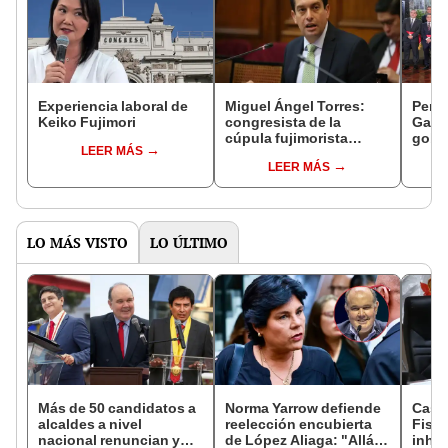
Experiencia laboral de
Miguel Ángel Torres:
Perfi
Keiko Fujimori
congresista de la
Gabin
cúpula fujimorista
gobi
LEER MÁS
controlará el primer año
Fujim
LEER MÁS
del Senado
LO MÁS VISTO
LO ÚLTIMO
Más de 50 candidatos a
Norma Yarrow defiende
Caso
alcaldes a nivel
reelección encubierta
Fisca
nacional renuncian y
de López Aliaga: "Allá el
inhab