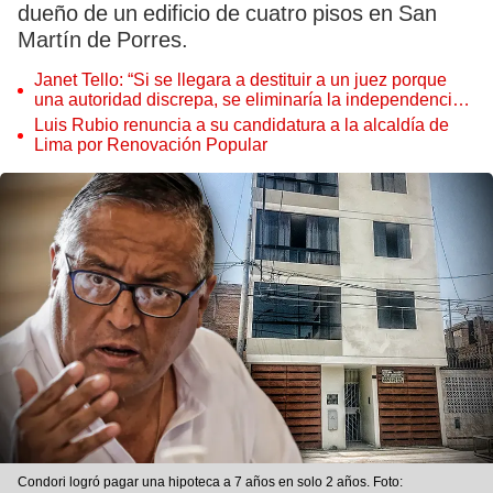
dueño de un edificio de cuatro pisos en San
Martín de Porres.
Janet Tello: “Si se llegara a destituir a un juez porque
una autoridad discrepa, se eliminaría la independencia
judicial”
Luis Rubio renuncia a su candidatura a la alcaldía de
Lima por Renovación Popular
Condori logró pagar una hipoteca a 7 años en solo 2 años. Foto: