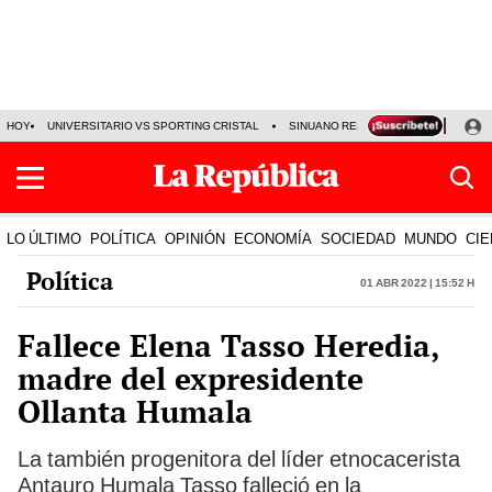
HOY
UNIVERSITARIO VS SPORTING CRISTAL
SINUANO RESULTADOS HOY
CA
LO ÚLTIMO
POLÍTICA
OPINIÓN
ECONOMÍA
SOCIEDAD
MUNDO
CIE
Política
01 Abr 2022 | 15:52 h
Fallece Elena Tasso Heredia,
madre del expresidente
Ollanta Humala
La también progenitora del líder etnocacerista
Antauro Humala Tasso falleció en la