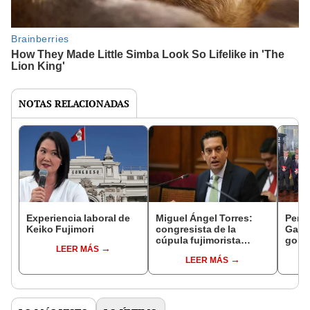
NOTAS RELACIONADAS
Experiencia laboral de
Miguel Ángel Torres:
Perfi
Keiko Fujimori
congresista de la
Gabin
cúpula fujimorista
gobi
LEER MÁS
controlará el primer año
Fujim
LEER MÁS
del Senado