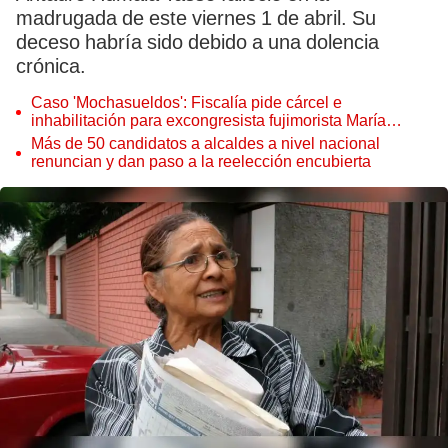
madrugada de este viernes 1 de abril. Su
deceso habría sido debido a una dolencia
crónica.
Caso 'Mochasueldos': Fiscalía pide cárcel e
inhabilitación para excongresista fujimorista María
Cordero Jon Tay
Más de 50 candidatos a alcaldes a nivel nacional
renuncian y dan paso a la reelección encubierta