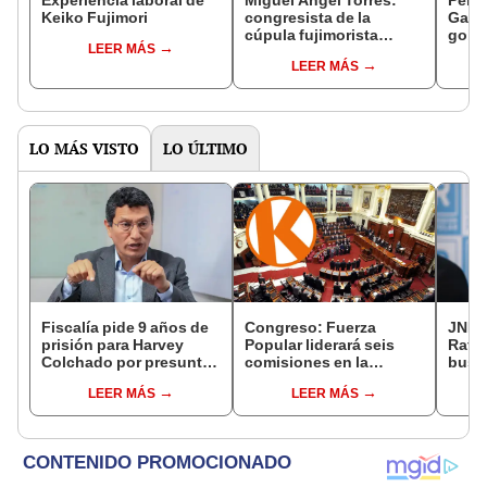
Keiko Fujimori
congresista de la
Gabin
cúpula fujimorista
gobi
LEER MÁS
controlará el primer año
Fujim
LEER MÁS
del Senado
LO MÁS VISTO
LO ÚLTIMO
Fiscalía pide 9 años de
Congreso: Fuerza
JNE a
prisión para Harvey
Popular liderará seis
Rafae
Colchado por presunta
comisiones en la
busca
negociación
Cámara de Diputados
la Mu
LEER MÁS
LEER MÁS
incompatible y falsedad
Lima
ideológica