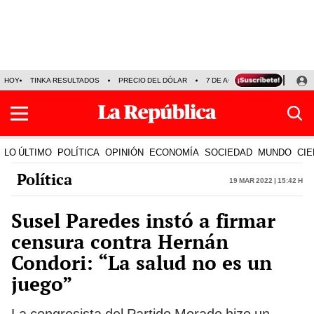
HOY
TINKA RESULTADOS
PRECIO DEL DÓLAR
7 DE AGOSTO
OLLANTA H
LO ÚLTIMO
POLÍTICA
OPINIÓN
ECONOMÍA
SOCIEDAD
MUNDO
CIE
Política
19 Mar 2022 | 15:42 h
Susel Paredes instó a firmar
censura contra Hernán
Condori: “La salud no es un
juego”