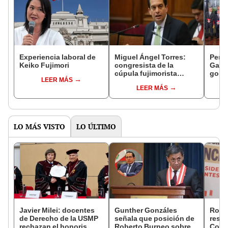
Experiencia laboral de
Miguel Ángel Torres:
Perfi
Keiko Fujimori
congresista de la
Gabin
cúpula fujimorista
gobi
LEER MÁS
controlará el primer año
Fujim
LEER MÁS
del Senado
LO MÁS VISTO
LO ÚLTIMO
Javier Milei: docentes
Gunther Gonzáles
Robe
de Derecho de la USMP
señala que posición de
respo
rechazan el honoris
Roberto Burneo sobre
Cong