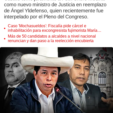
como nuevo ministro de Justicia en reemplazo
de Ángel Yldefenso, quien recientemente fue
interpelado por el Pleno del Congreso.
Caso 'Mochasueldos': Fiscalía pide cárcel e
inhabilitación para excongresista fujimorista María
Cordero Jon Tay
Más de 50 candidatos a alcaldes a nivel nacional
renuncian y dan paso a la reelección encubierta