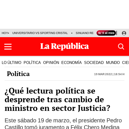
HOY
UNIVERSITARIO VS SPORTING CRISTAL
SINUANO RESULTADOS HOY
CA
LO ÚLTIMO
POLÍTICA
OPINIÓN
ECONOMÍA
SOCIEDAD
MUNDO
CIE
Política
19 Mar 2022 | 18:54 h
¿Qué lectura política se
desprende tras cambio de
ministro en sector Justicia?
Este sábado 19 de marzo, el presidente Pedro
Castillo tomó juramento a Félix Chero Medina